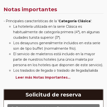
Notas importantes
Principales características de la '
Categoría Clásica
':
La hotelería utilizada en la serie Clásica es
habitualmente de categoría primera (4*), en algunas
ciudades turista superior (3*).
Los desayunos generalmente incluidos en esta serie
son de tipo buffet (normalmente frío).
El servicio de maleteros está incluido en la mayor
parte de nuestros hoteles (una única maleta por
persona en los hoteles que disponen de este servicio).
Los traslados de llegada o traslado de llegada/salida
estarán incluidos según itinerario.
Leer más Notas Importantes...
Usted podrá elegir, en muchos circuitos clásicos
Europeos, añadir a su reserva si lo desea el
suplemento de media pensión (incluirá un número de
Solicitud de reserva
almuerzos o cenas señalado en su itinerario).
En muchos itinerarios le incluimos algunas cenas. En