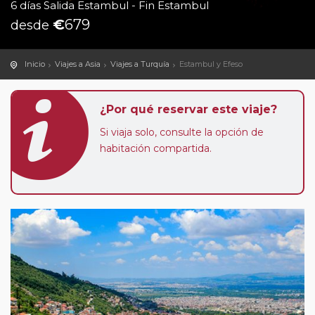
6 días Salida Estambul - Fin Estambul
€
679
desde
Inicio
Viajes a Asia
Viajes a Turquía
Estambul y Efeso
¿Por qué reservar este viaje?
Si viaja solo, consulte la opción de
habitación compartida.