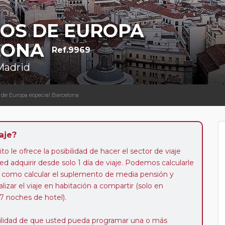
ÑOS DE EUROPA
LONA
Ref.9969
 Madrid
 de Europa especial Barcelona
aje?
to le ofrece la posibilidad de hacer el sector de viaje
d adquirir desde solo 1 día de viaje. Podemos calcularle
 así como calcular el suplemento de media pensión y
alizar el viaje en habitación a compartir (solo en
 7 noches de hotel).
ibilidad de que usted pueda programar una o más