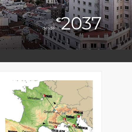
2037
€
desde