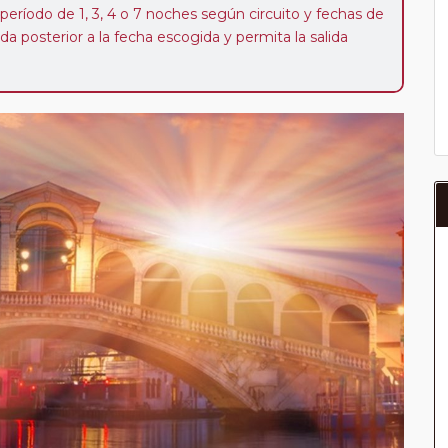
 período de 1, 3, 4 o 7 noches según circuito y fechas de
da posterior a la fecha escogida y permita la salida
 de 40 Euros/52 Dólares por persona. Si la parada se
oveedor no se abonará este suplemento.