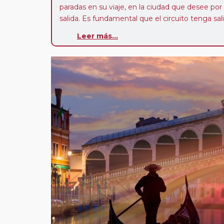
paradas en su viaje, en la ciudad que desee por
salida. Es fundamental que el circuito tenga sali
deseada. El suplemento por parada efectuada es
Leer más...
realiza para tomar otro circuito del mismo pr