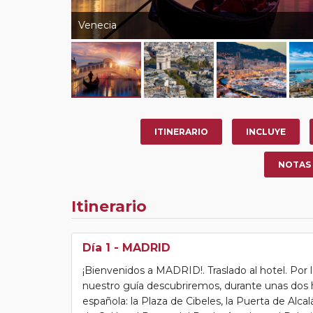
Venecia
ITINERARIO
INCLUYE
NOTAS
Itinerario
Día 1
- MADRID
¡Bienvenidos a MADRID!. Traslado al hotel. Por 
nuestro guía descubriremos, durante unas dos ho
española: la Plaza de Cibeles, la Puerta de Alcalá