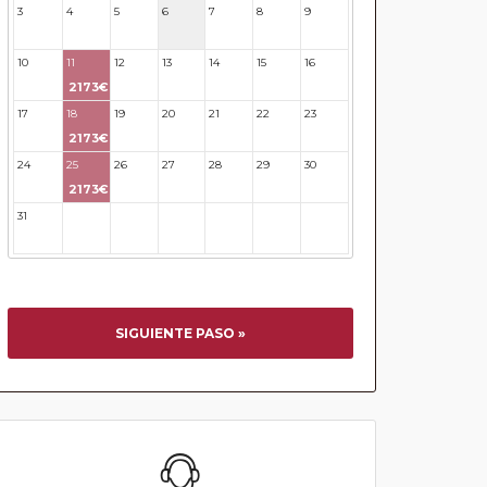
3
4
5
6
7
8
9
10
11
12
13
14
15
16
2173€
17
18
19
20
21
22
23
2173€
24
25
26
27
28
29
30
2173€
31
32
33
34
35
36
37
SIGUIENTE PASO »