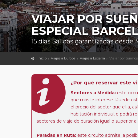
VIAJAR POR SUE
ESPECIAL BARCE
15 días Salidas garantizadas desde
Inicio
Viajes a Europa
Viajes a España
Viajar por Sueños
¿Por qué reservar este vi
Sectores a Medida:
este circui
que más le interese. Puede uste
el precio del sector que elija,
habitación individual, o podrá re
sectores de viaje de duración igual o superior a
Paradas en Ruta:
este circuito admite la pos