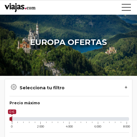
EUROPA OFERTAS
Selecciona tu filtro
Precio máximo
0 €
0
2 000
4 000
6 000
8 000