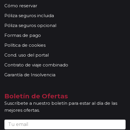
numerosos hoteles las habitaciones triples no existen
Cómo reservar
y son en realidad una habitación doble (de una o dos
Póliza seguros incluida
camas según el hotel) con una cama agregada. No
aconsejamos que viaje en triple si no es una familia
Póliza seguros opcional
con niños ya que con frecuencia resultan más
Formas de pago
incómodas. No podemos garantizar cama
matrimonial ya que esto dependerá de la
Política de cookies
disponibilidad de este tipo de habitaciones en cada
Cond. uso del portal
hotel. Siempre en su habitación existirá baño privado,
televisión, etc. En muchos contará con mini-bar, cofre
Contrato de viaje combinado
y secapelo. Algunos hoteles del norte de Europa no
Garantía de Insolvencia
cuentan con Aire Acondicionado o la legislación local
establece las fechas permitidas para su uso. En
algunos circuitos existen diferencias sensibles en la
Boletín de Ofertas
calidad de los hoteles en función de las ciudades
Suscríbete a nuestro boletín para estar al día de las
donde se albergará.
mejores ofertas.
Variaciones: Los listados de hoteles reflejados circuito
a circuito en nuestra web deben ser considerados
como orientativos. Debido a nuestra política de
aumentar el número de autocares si la demanda es