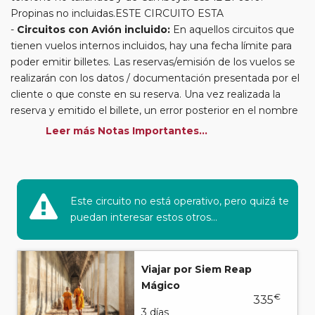
Propinas no incluidas.ESTE CIRCUITO ESTA
Circuitos con Avión incluido:
En aquellos circuitos que
tienen vuelos internos incluidos, hay una fecha límite para
poder emitir billetes. Las reservas/emisión de los vuelos se
realizarán con los datos / documentación presentada por el
cliente o que conste en su reserva. Una vez realizada la
reserva y emitido el billete, un error posterior en el nombre
o un nombre incompleto, puede provocar la invalidez del
Leer más Notas Importantes...
billete emitido y la necesidad de tener que emitir un nuevo
billete. No nos responsabilizaremos de los gastos
generados de cancelación y nueva emisión. Hacer una
reserva nueva puede implicar la posibilidad de no conseguir
Este circuito no está operativo, pero quizá te
plazas en los mismos vuelos previstos. Las compañías
puedan interesar estos otros...
aéreas se reservan el derecho de que un billete con un
nombre que no coincida con el que aparece en el
pasaporte pueda ser motivo para denegar el embarque a
Viajar por Siem Reap
un viajero.
Mágico
Circuitos con Avión / Tren incluidos:
Las compañías
€
335
aéreas aceptan facturar un bulto de un máximo 20 kg por
3 días