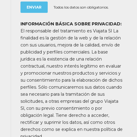
durante la ruta alguno de los museos o monumentos
Todos los datos son obligatorios.
de las ciudades recorridas. Muchos circuitos son
combinaciones de sectores de otros viajes, en donde
INFORMACIÓN BÁSICA SOBRE PRIVACIDAD:
el cliente cambiará de autocar / guía durante el
El responsable del tratamiento es Viajata Sl La
recorrido.
finalidad es la gestión de la web y de la relación
Nos reservamos el derecho de alterar los horarios de
con sus usuarios, mejora de la calidad, envío de
los itinerarios detallados (bien para adaptarlos a la
publicidad y perfiles comerciales. La base
época del año o cuando el guía lo considere
jurídica es la existencia de una relación
necesario) y en circunstancias excepcionales, los
contractual, nuestro interés legítimo en evaluar
puntos visitados o el orden de las visitas (averías,
y promocionar nuestros productos y servicios y
retrasos por densidad de tráfico o climatológicos,
su consentimiento para la elaboración de dichos
periodos o situaciones extremadamente
perfiles. Sólo comunicaremos sus datos cuando
complicados). En la mayoría de las ocasiones estos
sea necesario para la tramitación de sus
cambios de itinerario son previamente avisados y
solicitudes, a otras empresas del grupo Viajata
dicha información aparece en las observaciones de su
Sl, con su previo consentimiento o por
bono.
obligación legal. Tiene derecho a acceder,
Recomendamos a nuestros pasajeros leer con
rectificar y suprimir los datos, así como otros
atención los itinerarios detallados y toda la
derechos como se explica en nuestra política de
información descrita en la página web de nuestro
privacidad.
proveedor de servicios (la cual se les indicará una vez