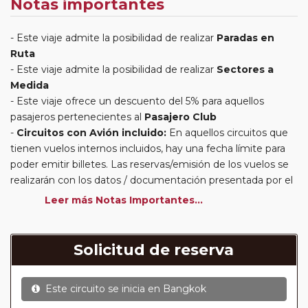
Notas importantes
Este viaje admite la posibilidad de realizar
Paradas en
Ruta
Este viaje admite la posibilidad de realizar
Sectores a
Medida
Este viaje ofrece un descuento del 5% para aquellos
pasajeros pertenecientes al
Pasajero Club
Circuitos con Avión incluido:
En aquellos circuitos que
tienen vuelos internos incluidos, hay una fecha límite para
poder emitir billetes. Las reservas/emisión de los vuelos se
realizarán con los datos / documentación presentada por el
cliente o que conste en su reserva. Una vez realizada la
Leer más Notas Importantes...
reserva y emitido el billete, un error posterior en el nombre
o un nombre incompleto, puede provocar la invalidez del
billete emitido y la necesidad de tener que emitir un nuevo
Solicitud de reserva
billete. No nos responsabilizaremos de los gastos
generados de cancelación y nueva emisión. Hacer una
Este circuito se inicia en
Bangkok
reserva nueva puede implicar la posibilidad de no conseguir
plazas en los mismos vuelos previstos. Las compañías