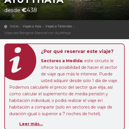
€
438
desde
Inicio
Viajes a Asia
Viajes a Tailandia
Viajar por Bangkok Esencial con Ayutthaya
¿Por qué reservar este viaje?
Sectores a Medida:
este circuito le
ofrece la posibilidad de hacer el sector
de viaje que más le interese. Puede
usted adquirir desde solo 1 día de viaje.
Podemos calcularle el precio del sector que elija, así
como calcular el suplemento de media pensión y
habitación individual, o podrá realizar el viaje en
habitación a compartir (solo en sectores de viaje de
duración igual o superior a 7 noches de hotel).
Paradas en Ruta:
este circuito admite la posibilidad
Leer más...
de que usted pueda programar una o más paradas en