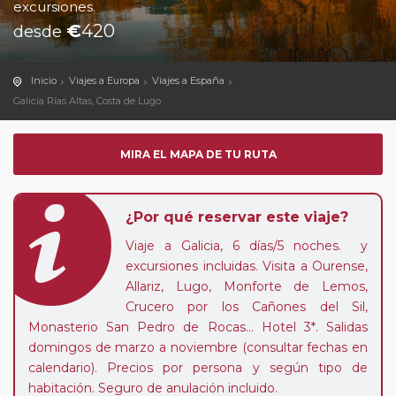
excursiones.
€
420
desde
Inicio
Viajes a Europa
Viajes a España
Galicia Rías Altas, Costa de Lugo
MIRA EL MAPA DE TU RUTA
¿Por qué reservar este viaje?
Viaje a Galicia, 6 días/5 noches. y
excursiones incluidas. Visita a Ourense,
Allariz, Lugo, Monforte de Lemos,
Crucero por los Cañones del Sil,
Monasterio San Pedro de Rocas... Hotel 3*. Salidas
domingos de marzo a noviembre (consultar fechas en
calendario). Precios por persona y según tipo de
habitación. Seguro de anulación incluido.