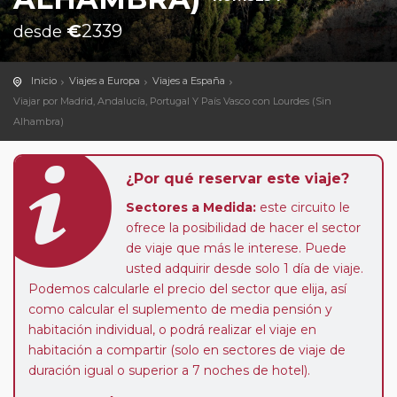
€
2339
desde
Inicio
Viajes a Europa
Viajes a España
Viajar por Madrid, Andalucía, Portugal Y País Vasco con Lourdes (Sin
Alhambra)
¿Por qué reservar este viaje?
Sectores a Medida:
este circuito le
ofrece la posibilidad de hacer el sector
de viaje que más le interese. Puede
usted adquirir desde solo 1 día de viaje.
Podemos calcularle el precio del sector que elija, así
como calcular el suplemento de media pensión y
habitación individual, o podrá realizar el viaje en
habitación a compartir (solo en sectores de viaje de
duración igual o superior a 7 noches de hotel).
Paradas en Ruta:
este circuito admite la posibilidad