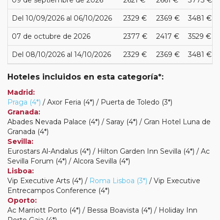
09 de septiembre de 2026
2621 €
2661 €
3773 €
Del 10/09/2026 al 06/10/2026
2329 €
2369 €
3481 €
07 de octubre de 2026
2377 €
2417 €
3529 €
Del 08/10/2026 al 14/10/2026
2329 €
2369 €
3481 €
Hoteles incluidos en esta categoría*:
Madrid:
Praga (4*)
/ Axor Feria (4*) / Puerta de Toledo (3*)
Granada:
Abades Nevada Palace (4*) / Saray (4*) / Gran Hotel Luna de
Granada (4*)
Sevilla:
Eurostars Al-Andalus (4*) / Hilton Garden Inn Sevilla (4*) / Ac
Sevilla Forum (4*) / Alcora Sevilla (4*)
Lisboa:
Vip Executive Arts (4*) /
Roma Lisboa (3*)
/ Vip Executive
Entrecampos Conference (4*)
Oporto:
Ac Marriott Porto (4*) / Bessa Boavista (4*) / Holiday Inn