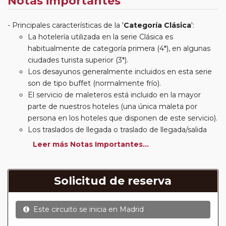
Notas importantes
Principales características de la '
Categoría Clásica
':
La hotelería utilizada en la serie Clásica es
habitualmente de categoría primera (4*), en algunas
ciudades turista superior (3*).
Los desayunos generalmente incluidos en esta serie
son de tipo buffet (normalmente frío).
El servicio de maleteros está incluido en la mayor
parte de nuestros hoteles (una única maleta por
persona en los hoteles que disponen de este servicio).
Los traslados de llegada o traslado de llegada/salida
estarán incluidos según itinerario.
Leer más Notas Importantes...
Usted podrá elegir, en muchos circuitos clásicos
Europeos, añadir a su reserva si lo desea el
suplemento de media pensión (incluirá un número de
Solicitud de reserva
almuerzos o cenas señalado en su itinerario).
En muchos itinerarios le incluimos algunas cenas. En
Este circuito se inicia en
Madrid
circuitos clásicos Europeos normalmente las entradas
a museos y monumentos no se encuentran incluidas