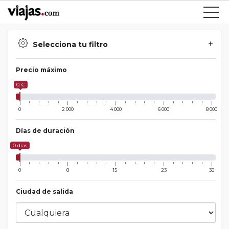
Selecciona tu filtro
Precio máximo
0 €
0
2 000
4 000
6 000
8 000
Días de duración
0 días
0
8
15
23
30
Ciudad de salida