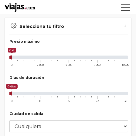
Selecciona tu filtro
Precio máximo
0 €
0
2 000
4 000
6 000
8 000
Días de duración
0 días
0
8
15
23
30
Ciudad de salida