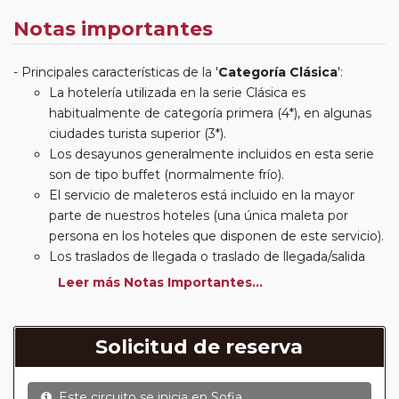
Notas importantes
Principales características de la '
Categoría Clásica
':
La hotelería utilizada en la serie Clásica es
habitualmente de categoría primera (4*), en algunas
ciudades turista superior (3*).
Los desayunos generalmente incluidos en esta serie
son de tipo buffet (normalmente frío).
El servicio de maleteros está incluido en la mayor
parte de nuestros hoteles (una única maleta por
persona en los hoteles que disponen de este servicio).
Los traslados de llegada o traslado de llegada/salida
estarán incluidos según itinerario.
Leer más Notas Importantes...
Usted podrá elegir, en muchos circuitos clásicos
Europeos, añadir a su reserva si lo desea el
suplemento de media pensión (incluirá un número de
Solicitud de reserva
almuerzos o cenas señalado en su itinerario).
En muchos itinerarios le incluimos algunas cenas. En
Este circuito se inicia en
Sofia