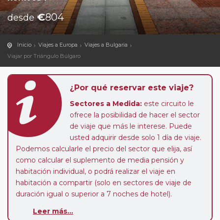
€
804
desde
Inicio
Viajes a Europa
Viajes a Bulgaria
Viajar por Triángulo Búlgaro
¿Por qué reservar este viaje?
Sectores a Medida:
este circuito le
ofrece la posibilidad de hacer el sector
de viaje que más le interese. Puede
usted adquirir desde solo 1 día de viaje.
Podemos calcularle el precio del sector que elija, así
como calcular el suplemento de media pensión y
habitación individual, o podrá realizar el viaje en
habitación a compartir (solo en sectores de viaje de
duración igual o superior a 7 noches de hotel).
Leer más...
Paradas en Ruta:
este circuito admite la posibilidad