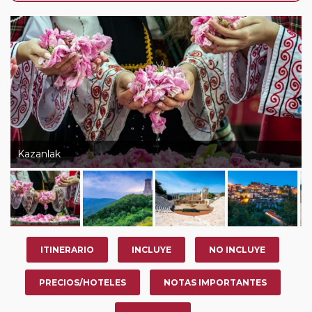
de que usted pueda programar una o más paradas en
su viaje, en la ciudad que desee por período de 1, 3, 4 o
7 noches según circuito y fechas de salida. Es
fundamental que el circuito tenga salida posterior a la
fecha escogida y permita la salida deseada. El
suplemento por parada efectuada es de 40 Euros/52
Dólares por persona. Si la parada se realiza para tomar
otro circuito del mismo proveedor no se abonará este
suplemento.
Kazanlak
Pasajero Club:
este circuito, en cualquier época del
año, ofrece a los pasajeros que ya hayan viajado con
nosotros en los últimos 3 años y que pertenezcan a
nuestro Club de Pasajeros (cuya obtención se realiza
tras rellenar el cuestionario de satisfacción en "Mi viaje")
ITINERARIO
INCLUYE
NO INCLUYE
o los que estén en luna de miel contarán con un
descuento del 5%.
PRECIOS/HOTELES
NOTAS IMPORTANTES