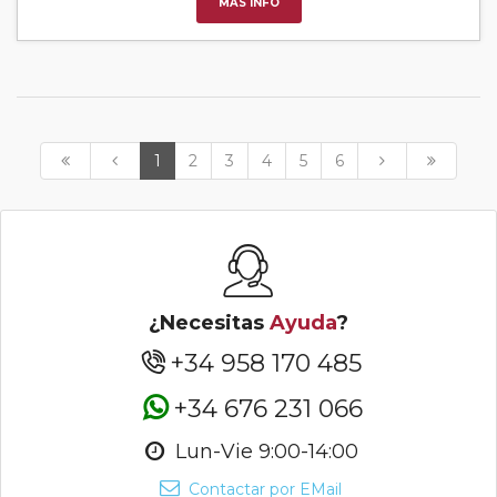
MÁS INFO
1
2
3
4
5
6
¿Necesitas
Ayuda
?
+34 958 170 485
+34 676 231 066
Lun-Vie 9:00-14:00
Contactar por EMail