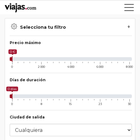
Selecciona tu filtro
Precio máximo
0 €
0
2 000
4 000
6 000
8 000
Días de duración
0 días
0
8
15
23
30
Ciudad de salida