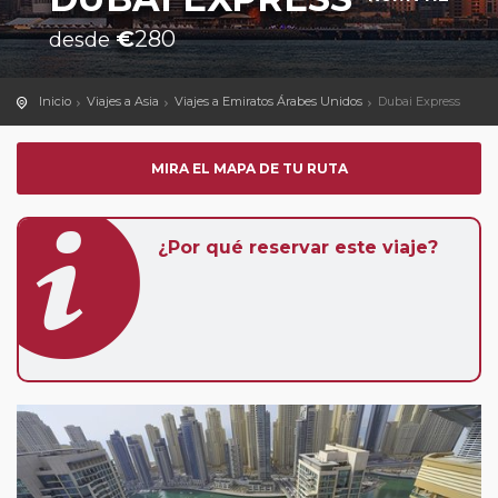
€
280
desde
Inicio
Viajes a Asia
Viajes a Emiratos Árabes Unidos
Dubai Express
MIRA EL MAPA DE TU RUTA
¿Por qué reservar este viaje?