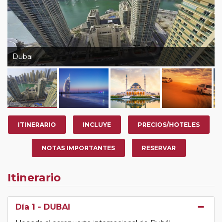
Dubai
ITINERARIO
INCLUYE
PRECIOS/HOTELES
NOTAS IMPORTANTES
RESERVAR
Itinerario
Día 1
- DUBAI