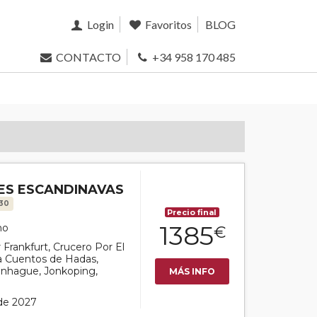
Login
Favoritos
BLOG
CONTACTO
+34 958 170 485
LES ESCANDINAVAS
230
Precio final
1385
mo
€
r Frankfurt, Crucero Por El
a Cuentos de Hadas,
penhague, Jonkoping,
MÁS INFO
 de 2027