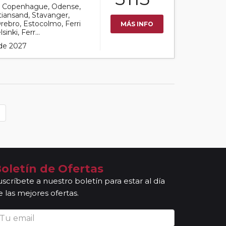
por Copenhague, Odense,
stiansand, Stavanger,
rebro, Estocolmo, Ferri
MÁS INFO
inki, Ferr...
 de 2027
oletín de Ofertas
uscríbete a nuestro boletín para estar al día
e las mejores ofertas.