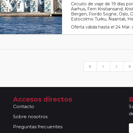
Circuito de viaje de 19 días 
Aarhus, Ferri Kristiansand, Kri
Bergen, Fiordo Sogne, Oslo, O
Estocolmo Turku, Naantali, Hels
Oferta válida hasta el 24 Mar.
Accesos directos
B
Contacto
S
d
Sobre nosotros
Preguntas frecuentes