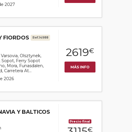
 de 2027
Y FIORDOS
Ref.14988
2619
€
r Varsovia, Olsztynek,
, Sopot, Ferry Sopot
lmo, Mora, Funasdalen,
MÁS INFO
 Carretera At...
 de 2026
AVIA Y BALTICOS
Precio final
3115
n
€