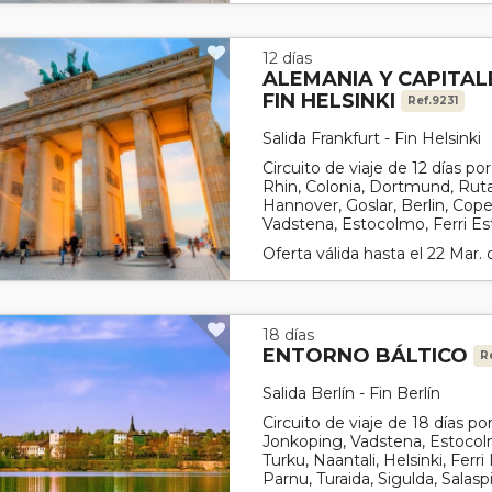
12 días
ALEMANIA Y CAPITA
FIN HELSINKI
Ref.9231
Salida Frankfurt - Fin Helsinki
Circuito de viaje de 12 días po
Rhin, Colonia, Dortmund, Rut
Hannover, Goslar, Berlin, Co
Vadstena, Estocolmo, Ferri Est
Oferta válida hasta el 22 Mar.
18 días
ENTORNO BÁLTICO
R
Salida Berlín - Fin Berlín
Circuito de viaje de 18 días p
Jonkoping, Vadstena, Estocol
Turku, Naantali, Helsinki, Ferri H
Parnu, Turaida, Sigulda, Salaspil