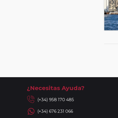
¿Necesitas Ayuda?
(+34) 958 170 485
(+34) 676 231 066