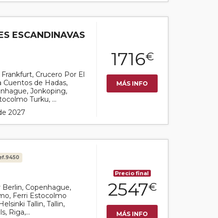
LES ESCANDINAVAS
1716
€
r Frankfurt, Crucero Por El
a Cuentos de Hadas,
MÁS INFO
penhague, Jonkoping,
ocolmo Turku, ...
 de 2027
ef.9450
Precio final
2547
€
or Berlin, Copenhague,
mo, Ferri Estocolmo
elsinki Tallin, Tallin,
s, Riga,...
MÁS INFO