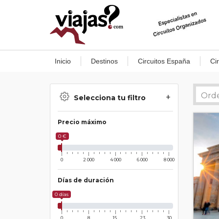
Inicio
Destinos
Circuitos España
Ci
Selecciona tu filtro
Precio máximo
0 €
0
2 000
4 000
6 000
8 000
Días de duración
0 días
0
8
15
23
30