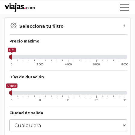
Selecciona tu filtro
Precio máximo
0 €
0
2 000
4 000
6 000
8 000
Días de duración
0 días
0
8
15
23
30
Ciudad de salida