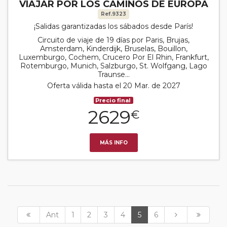
VIAJAR POR LOS CAMINOS DE EUROPA
Ref.9323
¡Salidas garantizadas los sábados desde París!
Circuito de viaje de 19 días por Paris, Brujas,
Amsterdam, Kinderdijk, Bruselas, Bouillon,
Luxemburgo, Cochem, Crucero Por El Rhin, Frankfurt,
Rotemburgo, Munich, Salzburgo, St. Wolfgang, Lago
Traunse...
Oferta válida hasta el 20 Mar. de 2027
Precio final
2629
€
MÁS INFO
Ant
1
2
3
4
5
6