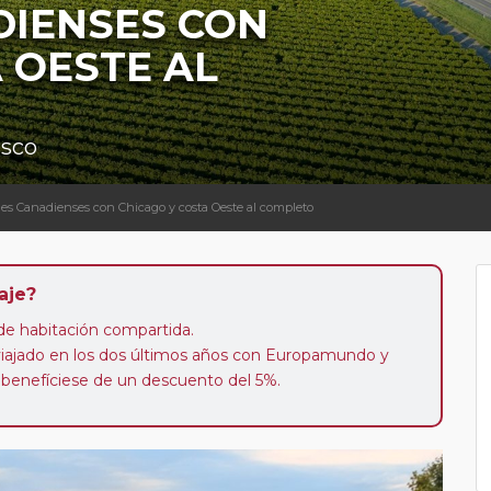
DIENSES CON
 OESTE AL
isco
les Canadienses con Chicago y costa Oeste al completo
aje?
n de habitación compartida.
 viajado en los dos últimos años con Europamundo y
 benefíciese de un descuento del 5%.