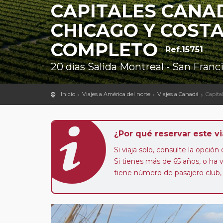
CAPITALES CANA
CHICAGO Y COSTA
COMPLETO
Ref.15751
20 días Salida Montreal - San Franc
Inicio
Viajes a América del norte
Viajes a Canadá
Capita
¿Por qué reservar este vi
Si viaja solo, consulte la opció
Si tienes más de 65 años, o ha
tiene número de pasajero club,