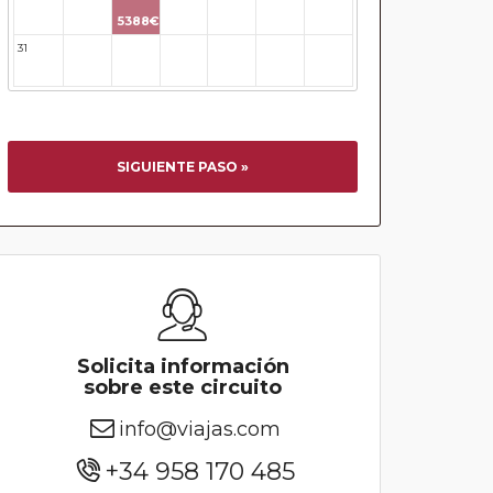
5388€
31
32
33
34
35
36
37
SIGUIENTE PASO »
Solicita información
sobre este circuito
info@viajas.com
+34 958 170 485