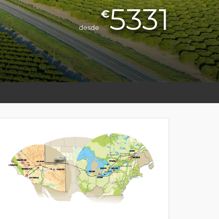
5331
€
desde