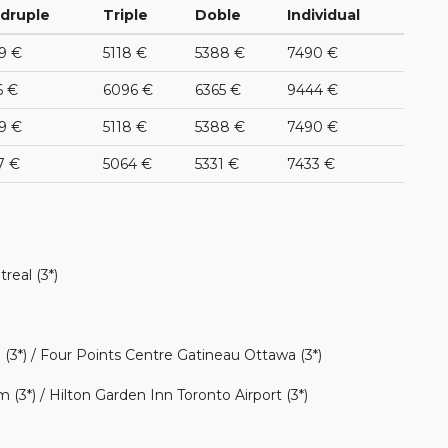
druple
Triple
Doble
Individual
9 €
5118 €
5388 €
7490 €
6 €
6096 €
6365 €
9444 €
9 €
5118 €
5388 €
7490 €
7 €
5064 €
5331 €
7433 €
real (3*)
 (3*) / Four Points Centre Gatineau Ottawa (3*)
3*) / Hilton Garden Inn Toronto Airport (3*)