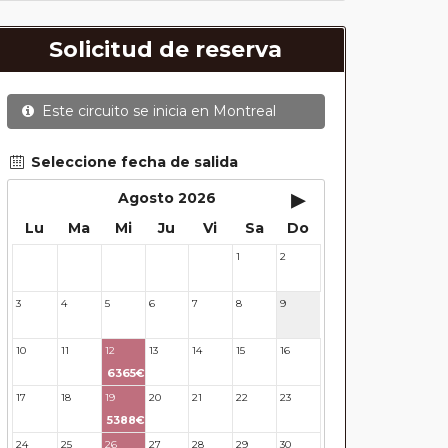
Solicitud de reserva
Este circuito se inicia en
Montreal
Seleccione fecha de salida
▸
Agosto 2026
Lu
Ma
Mi
Ju
Vi
Sa
Do
1
2
27
28
29
30
31
3
4
5
6
7
8
9
10
11
12
13
14
15
16
6365€
17
18
19
20
21
22
23
5388€
24
25
26
27
28
29
30