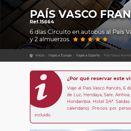
PAÍS VASCO FRA
Ref.15664
6 días Circuito en autobús al País 
y 2 almuerzos.
Inicio
Viajes a Europa
Viajes a España
País Vasco francé
¿Por qué reservar este vi
Viaje al País Vasco francés, 6 d
de Luz, Hendaya, Sare, Ainhoa, 
Hondarribia. Hotel 3/4*. Sali
calendario). Precios por per
incluido.