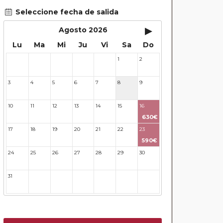
Seleccione fecha de salida
▸
Agosto 2026
Lu
Ma
Mi
Ju
Vi
Sa
Do
1
2
27
28
29
30
31
3
4
5
6
7
8
9
10
11
12
13
14
15
16
630€
17
18
19
20
21
22
23
590€
24
25
26
27
28
29
30
31
32
33
34
35
36
37