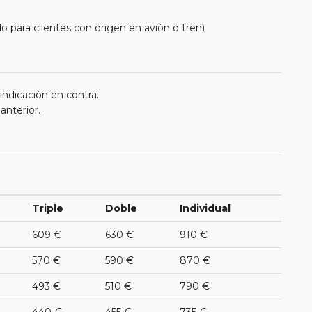
o para clientes con origen en avión o tren)
 indicación en contra.
anterior.
Triple
Doble
Individual
609 €
630 €
910 €
570 €
590 €
870 €
493 €
510 €
790 €
440 €
455 €
735 €