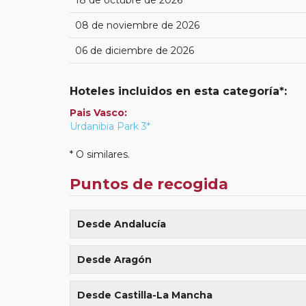
08 de noviembre de 2026
06 de diciembre de 2026
Hoteles incluidos en esta categoría*:
Pais Vasco:
Urdanibia Park 3*
* O similares.
Puntos de recogida
Desde Andalucía
Adra (Club Naútico 04:00)
Desde Aragón
Alcalá la Real (**) (Recinto Ferial, Frente a Es
Zaragoza (Estación de tren)
+80€
Desde Castilla-La Mancha
Algeciras (Rotonda Hipercor, acera de entrada a