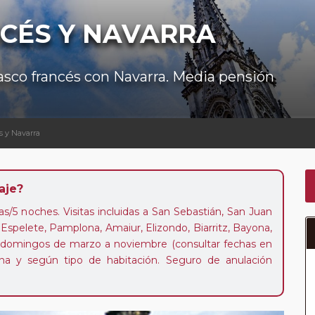
NCÉS Y NAVARRA
Vasco francés con Navarra. Media pensión
s y Navarra
aje?
ías/5 noches. Visitas incluidas a San Sebastián, San Juan
Espelete, Pamplona, Amaiur, Elizondo, Biarritz, Bayona,
das domingos de marzo a noviembre (consultar fechas en
sona y según tipo de habitación. Seguro de anulación