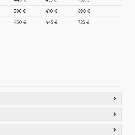
396 €
410 €
690 €
430 €
445 €
725 €
tación de Autobuses 06:30)
 El Corte Inglés 01:00)