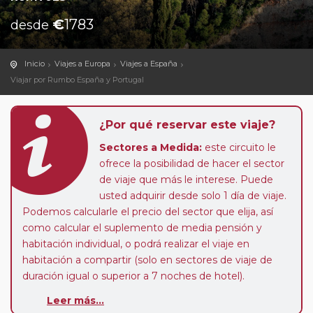
€
1783
desde
Inicio
Viajes a Europa
Viajes a España
Viajar por Rumbo España y Portugal
¿Por qué reservar este viaje?
Sectores a Medida:
este circuito le
ofrece la posibilidad de hacer el sector
de viaje que más le interese. Puede
usted adquirir desde solo 1 día de viaje.
Podemos calcularle el precio del sector que elija, así
como calcular el suplemento de media pensión y
habitación individual, o podrá realizar el viaje en
habitación a compartir (solo en sectores de viaje de
duración igual o superior a 7 noches de hotel).
Paradas en Ruta:
este circuito admite la posibilidad
Leer más...
de que usted pueda programar una o más paradas en