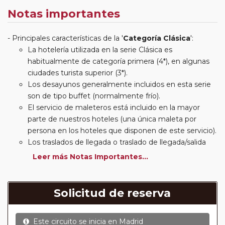
Notas importantes
Principales características de la '
Categoría Clásica
':
La hotelería utilizada en la serie Clásica es
habitualmente de categoría primera (4*), en algunas
ciudades turista superior (3*).
Los desayunos generalmente incluidos en esta serie
son de tipo buffet (normalmente frío).
El servicio de maleteros está incluido en la mayor
parte de nuestros hoteles (una única maleta por
persona en los hoteles que disponen de este servicio).
Los traslados de llegada o traslado de llegada/salida
estarán incluidos según itinerario.
Leer más Notas Importantes...
Usted podrá elegir, en muchos circuitos clásicos
Europeos, añadir a su reserva si lo desea el
suplemento de media pensión (incluirá un número de
Solicitud de reserva
almuerzos o cenas señalado en su itinerario).
En muchos itinerarios le incluimos algunas cenas. En
Este circuito se inicia en
Madrid
circuitos clásicos Europeos normalmente las entradas