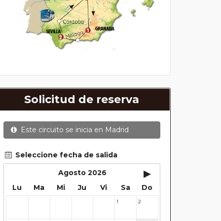
Solicitud de reserva
Este circuito se inicia en
Madrid
Seleccione fecha de salida
▸
Agosto 2026
Lu
Ma
Mi
Ju
Vi
Sa
Do
1
2
27
28
29
30
31