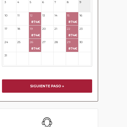
3
4
5
6
7
8
9
10
11
12
13
14
15
16
874€
874€
17
18
19
20
21
22
23
874€
874€
24
25
26
27
28
29
30
874€
874€
31
32
33
34
35
36
37
SIGUIENTE PASO »