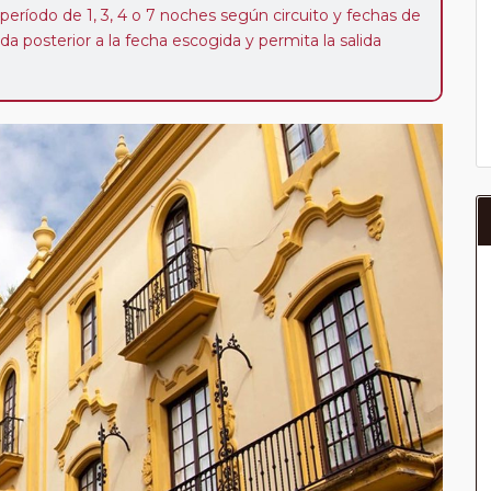
 período de 1, 3, 4 o 7 noches según circuito y fechas de
da posterior a la fecha escogida y permita la salida
 de 40 Euros/52 Dólares por persona. Si la parada se
oveedor no se abonará este suplemento.