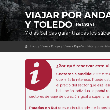
VIAJAR POR AND
Y TOLEDO
Ref.9241
7 días Salidas garantizadas los sá
Inicio
Viajes a Europa
Viajes a España
Viajar por Andalu
¿Por qué reservar este vi
Sectores a Medida:
este circui
que más le interese. Puede uste
el precio del sector que elija,
habitación individual, o podrá re
sectores de viaje de duración igual o superior a
Paradas en Ruta:
este circuito admite la pos