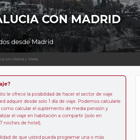
ALUCIA CON MADRID
bados desde Madrid
cia con Madrid y Toledo
aje?
to le ofrece la posibilidad de hacer el sector de viaje
d adquirir desde solo 1 día de viaje. Podemos calcularle
 así como calcular el suplemento de media pensión y
alizar el viaje en habitación a compartir (solo en
 7 noches de hotel).
ibilidad de que usted pueda programar una o más