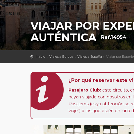
VIAJAR POR EXPE
AUTÉNTICA
Ref.14954
Inicio
Viajes a Europa
Viajes a España
Viajar por Experi
¿Por qué reservar este vi
Pasajero Club:
este circuito, e
hayan viajado con nosotros en 
Pasajeros (cuya obtención se rea
viaje") o los que estén en luna