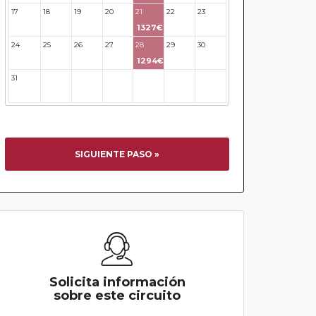
17
18
19
20
21
22
23
1327€
24
25
26
27
28
29
30
1294€
31
32
33
34
35
36
37
SIGUIENTE PASO »
Solicita información
sobre este circuito