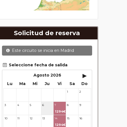
Solicitud de reserva
Este circuito se inicia en
Madrid
Seleccione fecha de salida
▸
Agosto 2026
Lu
Ma
Mi
Ju
Vi
Sa
Do
1
2
27
28
29
30
31
3
4
5
6
7
8
9
1294€
10
11
12
13
14
15
16
1294€