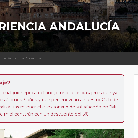
RIENCIA ANDALUCÍA
encia Andalucía Auténtica
aje?
n cualquier época del año, ofrece a los pasajeros que ya
los últimos 3 años y que pertenezcan a nuestro Club de
liza tras rellenar el cuestionario de satisfacción en "Mi
 de miel contarán con un descuento del 5%.