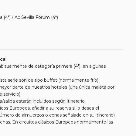
a (4*) / Ac Sevilla Forum (4*)
ica
':
 habitualmente de categoría primera (4*), en algunas
a serie son de tipo buffet (normalmente frío).
a mayor parte de nuestros hoteles (una única maleta por
 servicio).
/salida estarán incluidos según itinerario.
cos Europeos, añadir a su reserva si lo desea el
úmero de almuerzos o cenas señalado en su itinerario).
cenas. En circuitos clásicos Europeos normalmente las
entran incluidas mientras que en viajes regionales y
. En todos los circuitos incluimos visitas con guías locales