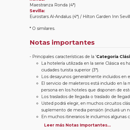
Maestranza Ronda (4*)
Sevilla:
Eurostars Al-Andalus (4*) / Hilton Garden Inn Sevill
* O similares.
Notas importantes
Principales características de la '
Categoría Clás
La hotelería utilizada en la serie Clásica es
ciudades turista superior (3*).
Los desayunos generalmente incluidos en est
El servicio de maleteros está incluido en l
persona en los hoteles que disponen de este
Los traslados de llegada o traslado de llegada
Usted podrá elegir, en muchos circuitos clási
suplemento de media pensión (incluirá un n
En muchos itinerarios le incluimos algunas 
entradas a museos y monumentos no se encu
Leer más Notas Importantes...
otros viajes incluimos muchas de las entradas