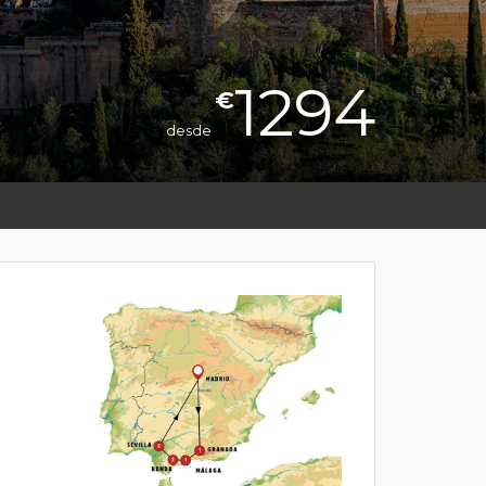
1294
€
desde