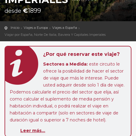
€
1899
desde
Inicio
Viajes a Europa
Viajes a España
Viajar por España, Norte De Italia, Baviera Y Capitales Imperiales
¿Por qué reservar este viaje?
Sectores a Medida:
este circuito le
ofrece la posibilidad de hacer el sector
de viaje que más le interese. Puede
usted adquirir desde solo 1 día de viaje.
Podemos calcularle el precio del sector que elija, así
como calcular el suplemento de media pensión y
habitación individual, o podrá realizar el viaje en
habitación a compartir (solo en sectores de viaje de
duración igual o superior a 7 noches de hotel).
Paradas en Ruta:
este circuito admite la posibilidad
Leer más...
de que usted pueda programar una o más paradas en