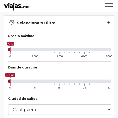
Selecciona tu filtro
Precio máximo
0 €
0
2 000
4 000
6 000
8 000
Días de duración
0 días
0
8
15
23
30
Ciudad de salida