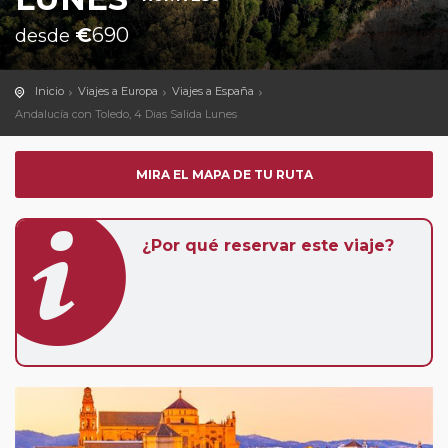
€
690
desde
Inicio
Viajes a Europa
Viajes a España
Andalucía con Toledo, 4 Dias Salida Lunes
MIRA EL MAPA DE TU RUTA
¿Por qué reservar este viaje?