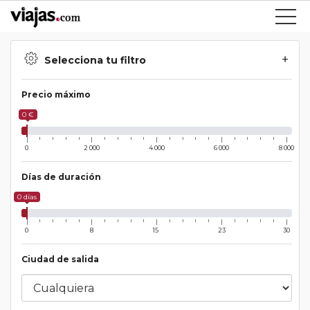
Selecciona tu filtro
Precio máximo
0 €
0
2 000
4 000
6 000
8 000
Días de duración
0 días
0
8
15
23
30
Ciudad de salida