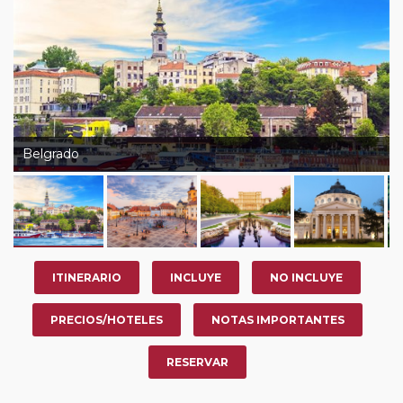
Belgrado
ITINERARIO
INCLUYE
NO INCLUYE
PRECIOS/HOTELES
NOTAS IMPORTANTES
RESERVAR