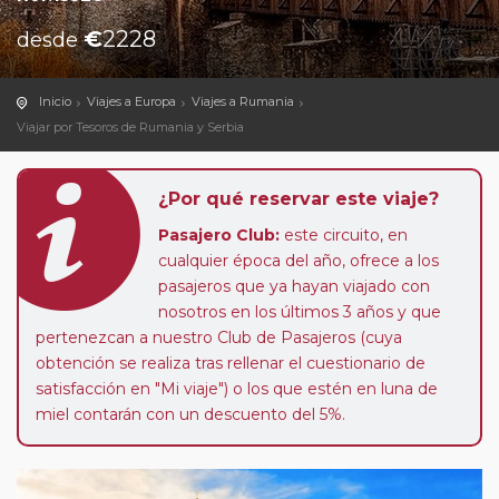
€
2228
desde
Inicio
Viajes a Europa
Viajes a Rumania
Viajar por Tesoros de Rumania y Serbia
¿Por qué reservar este viaje?
Pasajero Club:
este circuito, en
cualquier época del año, ofrece a los
pasajeros que ya hayan viajado con
nosotros en los últimos 3 años y que
pertenezcan a nuestro Club de Pasajeros (cuya
obtención se realiza tras rellenar el cuestionario de
satisfacción en "Mi viaje") o los que estén en luna de
miel contarán con un descuento del 5%.