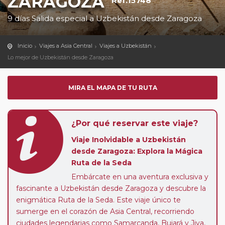
ZARAGOZA
Ref.15748
9 días Salida especial a Uzbekistán desde Zaragoza
Inicio
Viajes a Asia Central
Viajes a Uzbekistán
Lo mejor de Uzbekistán desde Zaragoza
MIRA EL MAPA DE TU RUTA
¿Por qué reservar este viaje?
Viaje Inolvidable a Uzbekistán
desde Zaragoza: Explora la Mágica
Ruta de la Seda
Embárcate en una aventura exclusiva y
fascinante a Uzbekistán desde Zaragoza y descubre la
enigmática Ruta de la Seda. Este viaje único te
sumerge en el corazón de Asia Central, recorriendo
ciudades legendarias como Samarcanda, Bujará y Jiva,