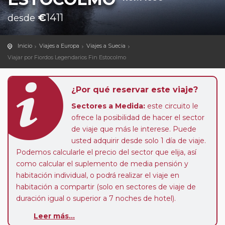
€
1411
desde
Inicio
Viajes a Europa
Viajes a Suecia
Viajar por Fiordos Legendarios Fin Estocolmo
¿Por qué reservar este viaje?
Sectores a Medida:
este circuito le
ofrece la posibilidad de hacer el sector
de viaje que más le interese. Puede
usted adquirir desde solo 1 día de viaje.
Podemos calcularle el precio del sector que elija, así
como calcular el suplemento de media pensión y
habitación individual, o podrá realizar el viaje en
habitación a compartir (solo en sectores de viaje de
duración igual o superior a 7 noches de hotel).
Paradas en Ruta:
este circuito admite la posibilidad
Leer más...
de que usted pueda programar una o más paradas en