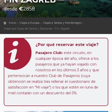
€
2858
desde
Inicio
Viajes a Europa
Viajes a Serbia y Montenegro
Viajar por Joyas de Serbia y Balcanes - Fin Zagreb
¿Por qué reservar este viaje?
Pasajero Club:
este circuito, en
cualquier época del año, ofrece a los
pasajeros que ya hayan viajado con
nosotros en los últimos 3 años y que
pertenezcan a nuestro Club de Pasajeros (cuya
obtención se realiza tras rellenar el cuestionario de
satisfacción en "Mi viaje") o los que estén en luna de
miel contarán con un descuento del 5%.