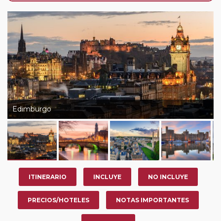
de que usted pueda programar una o más paradas en
su viaje, en la ciudad que desee por período de 1, 3, 4 o
7 noches según circuito y fechas de salida. Es
fundamental que el circuito tenga salida posterior a la
fecha escogida y permita la salida deseada. El
suplemento por parada efectuada es de 40 Euros/52
Dólares por persona. Si la parada se realiza para tomar
otro circuito del mismo proveedor no se abonará este
suplemento.
Edimburgo
Pasajero Club:
este circuito, en cualquier época del
año, ofrece a los pasajeros que ya hayan viajado con
nosotros en los últimos 3 años y que pertenezcan a
nuestro Club de Pasajeros (cuya obtención se realiza
tras rellenar el cuestionario de satisfacción en "Mi viaje")
ITINERARIO
INCLUYE
NO INCLUYE
o los que estén en luna de miel contarán con un
descuento del 5%.
PRECIOS/HOTELES
NOTAS IMPORTANTES