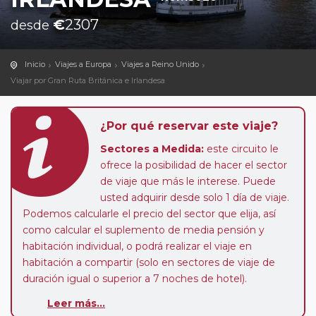
€
2307
desde
Inicio
Viajes a Europa
Viajes a Reino Unido
Viajar por Gran Ruta Británica e Irlandesa
¿Por qué reservar este viaje?
Sectores a Medida:
este circuito le
ofrece la posibilidad de hacer el sector
de viaje que más le interese. Puede
usted adquirir desde solo 1 día de viaje.
Podemos calcularle el precio del sector que elija, así
como calcular el suplemento de media pensión y
habitación individual, o podrá realizar el viaje en
habitación a compartir (solo en sectores de viaje de
duración igual o superior a 7 noches de hotel).
Leer más...
Paradas en Ruta:
este circuito admite la posibilidad