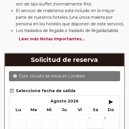
son de tipo buffet (normalmente frío).
El servicio de maleteros está incluido en la mayor
parte de nuestros hoteles (una única maleta por
persona en los hoteles que disponen de este servicio).
Los traslados de llegada o traslado de llegada/salida
estarán incluidos según itinerario.
Leer más Notas Importantes...
Usted podrá elegir, en muchos circuitos clásicos
Europeos, añadir a su reserva si lo desea el
suplemento de media pensión (incluirá un número de
Solicitud de reserva
almuerzos o cenas señalado en su itinerario).
En muchos itinerarios le incluimos algunas cenas. En
Este circuito se inicia en
Londres
circuitos clásicos Europeos normalmente las entradas
a museos y monumentos no se encuentran incluidas
mientras que en viajes regionales y otros viajes
Seleccione fecha de salida
incluimos muchas de las entradas. En todos los
▸
Agosto 2026
circuitos incluimos visitas con guías locales en las
Lu
Ma
Mi
Ju
Vi
Sa
Do
principales ciudades, en muchos incluimos diferentes
actividades y otros medios de transporte (funiculares,
1
2
27
28
29
30
31
tren, barcos, etc.). Verifíquelo en cada itinerario.