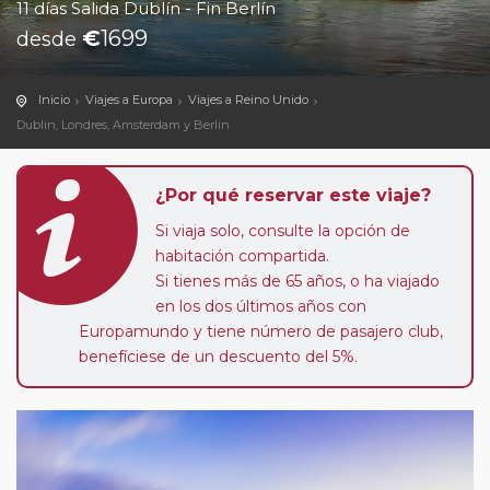
11 días Salida Dublín - Fin Berlín
€
1699
desde
Inicio
Viajes a Europa
Viajes a Reino Unido
Dublin, Londres, Amsterdam y Berlin
¿Por qué reservar este viaje?
Si viaja solo, consulte la opción de
habitación compartida.
Si tienes más de 65 años, o ha viajado
en los dos últimos años con
Europamundo y tiene número de pasajero club,
benefíciese de un descuento del 5%.