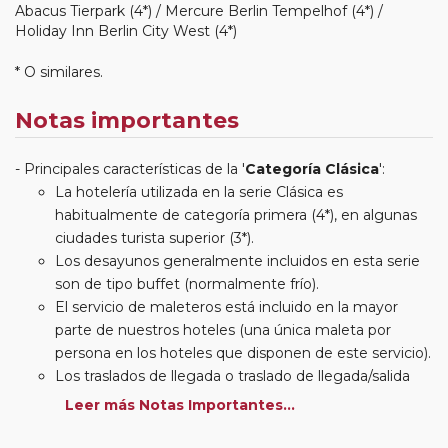
Abacus Tierpark (4*) / Mercure Berlin Tempelhof (4*) /
Holiday Inn Berlin City West (4*)
* O similares.
Notas importantes
Principales características de la '
Categoría Clásica
':
La hotelería utilizada en la serie Clásica es
habitualmente de categoría primera (4*), en algunas
ciudades turista superior (3*).
Los desayunos generalmente incluidos en esta serie
son de tipo buffet (normalmente frío).
El servicio de maleteros está incluido en la mayor
parte de nuestros hoteles (una única maleta por
persona en los hoteles que disponen de este servicio).
Los traslados de llegada o traslado de llegada/salida
estarán incluidos según itinerario.
Leer más Notas Importantes...
Usted podrá elegir, en muchos circuitos clásicos
Europeos, añadir a su reserva si lo desea el