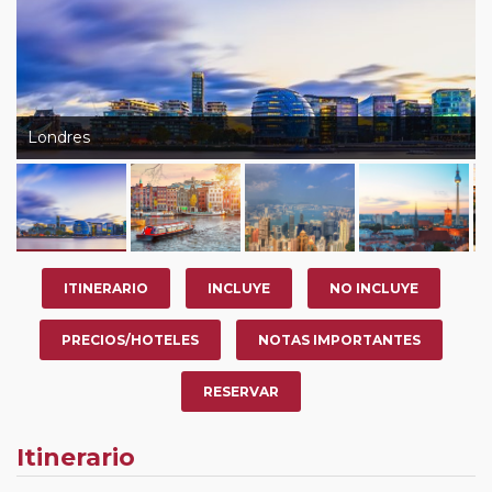
Londres
ITINERARIO
INCLUYE
NO INCLUYE
PRECIOS/HOTELES
NOTAS IMPORTANTES
RESERVAR
Itinerario