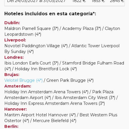
Del 24/03/2027 al 31/03/2027
1822 €
1853 €
2845 €
Hoteles incluidos en esta categoría*:
Dublin:
Maldron Parnell Square (3*) / Academy Plaza (3*) / Clayton
Leopardstown (4*)
Liverpool:
Novotel Paddington Village (4*) / Atlantic Tower Liverpool
By Sunday (4*)
Londres:
Ibis London Earls Court (3*) / Stamford Bridge Fulham Road
(4*) / Holiday Inn Brentford Lock (4*)
Brujas:
Velotel Brugge (4*)
/ Green Park Brugge (4*)
Amsterdam:
Holiday Inn Amsterdam Arena Towers (4*) / Park Plaza
Amsterdam Airport (4*) / Ibis Amsterdam City West (3*) /
Holiday Inn Express Amsterdam Arena Towers (3*)
Hannover:
Maritim Airport Hotel Hannover (4*) / Best Western Plus
Ostertor (4*) / Mercure Bielefeld (4*)
Berlin: