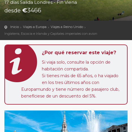
17 días Salida Londres - Fin Viena
€
3466
desde
Inicio
Viajes a Europa
Viajes a Reino Unido
Inglaterra, Escocia e Irlanda y Capitales imperiales con avion
¿Por qué reservar este viaje?
Si viaja solo, consulte la opción de
habitación compartida.
Si tienes más de 65 años, o ha viajado
en los tres últimos años con
Europamundo y tiene número de pasajero club,
benefíciese de un descuento del 5%.