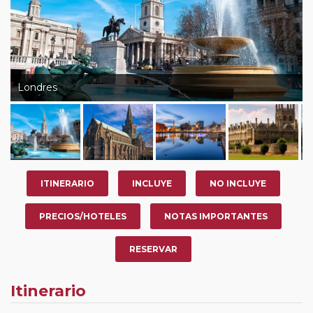
Londres
ITINERARIO
INCLUYE
NO INCLUYE
PRECIOS/HOTELES
NOTAS IMPORTANTES
RESERVAR
Itinerario