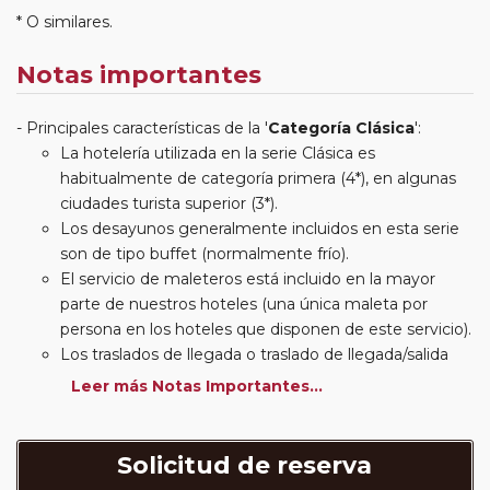
* O similares.
Notas importantes
Principales características de la '
Categoría Clásica
':
La hotelería utilizada en la serie Clásica es
habitualmente de categoría primera (4*), en algunas
ciudades turista superior (3*).
Los desayunos generalmente incluidos en esta serie
son de tipo buffet (normalmente frío).
El servicio de maleteros está incluido en la mayor
parte de nuestros hoteles (una única maleta por
persona en los hoteles que disponen de este servicio).
Los traslados de llegada o traslado de llegada/salida
estarán incluidos según itinerario.
Leer más Notas Importantes...
Usted podrá elegir, en muchos circuitos clásicos
Europeos, añadir a su reserva si lo desea el
suplemento de media pensión (incluirá un número de
Solicitud de reserva
almuerzos o cenas señalado en su itinerario).