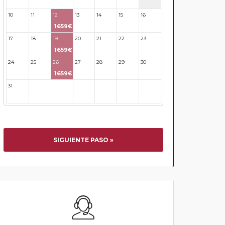
10
11
12
13
14
15
16
1659€
17
18
19
20
21
22
23
1659€
24
25
26
27
28
29
30
1659€
31
32
33
34
35
36
37
SIGUIENTE PASO »