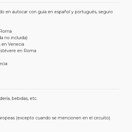
do en autocar con guía en español y portugués, seguro
, Roma
a no incluida)
s en Venecia
rastévere en Roma
ecia
ería, bebidas, etc.
uropeas (excepto cuando se mencionen en el circuito).