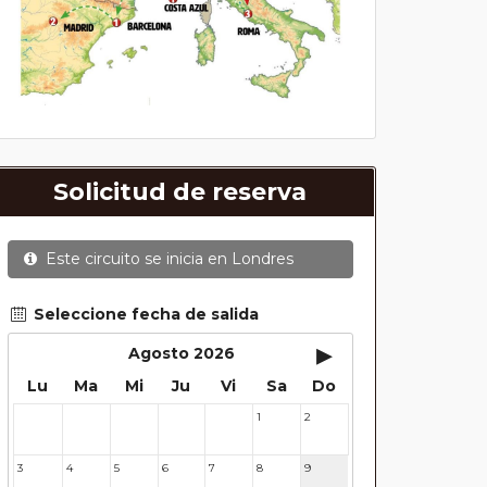
Solicitud de reserva
Este circuito se inicia en
Londres
Seleccione fecha de salida
▸
Agosto 2026
Lu
Ma
Mi
Ju
Vi
Sa
Do
1
2
27
28
29
30
31
3
4
5
6
7
8
9