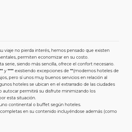
u viaje no pierda interés, hemos pensado que existen
amentales, permiten economizar en su costo.
a serie, siendo más sencilla, ofrece el confort necesario.
** y **** existiendo excepciones de **(modernos hoteles de
jos, pero sí unos muy buenos servicios en relación al
gunos hoteles se ubican en el extrarradio de las ciudades
tro autocar permitirá su disfrute minimizando los
r esta situación.
yuno continental o buffet según hoteles.
muy completas en su contenido incluyéndose además (como
ones a puntos de interés (Versalles, Montecarlo, etc) y
 del ambiente de la noche en Europa.
ión o no del traslado de llegada. Los traslados de salida no se