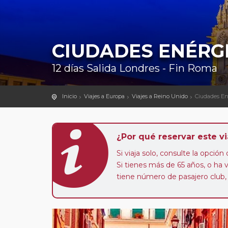
CIUDADES ENÉRG
12 días Salida Londres - Fin Roma
Inicio
Viajes a Europa
Viajes a Reino Unido
Ciudades En
¿Por qué reservar este vi
Si viaja solo, consulte la opció
Si tienes más de 65 años, o ha
tiene número de pasajero club,