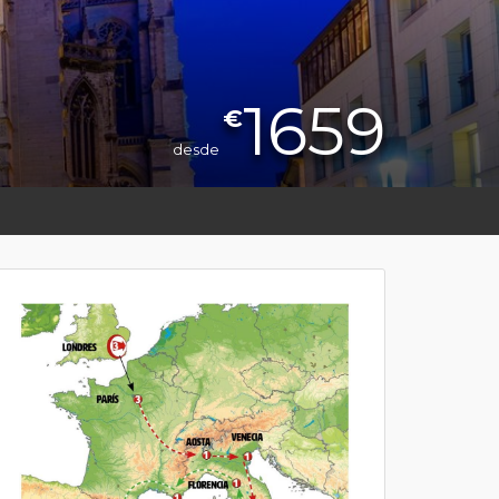
1659
€
desde