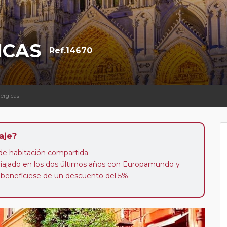
ICAS
Ref.14670
érgicas
aje?
n de habitación compartida.
 viajado en los dos últimos años con Europamundo y
 benefíciese de un descuento del 5%.