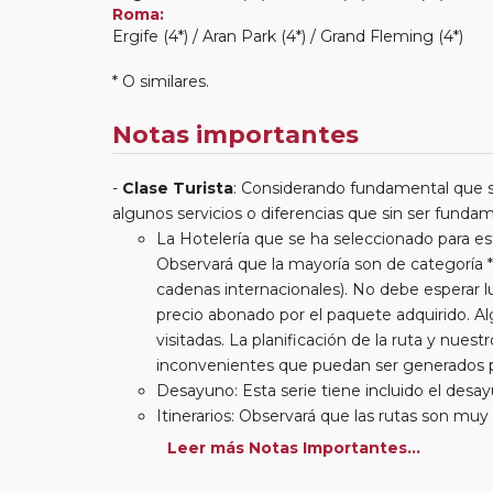
Roma:
Ergife (4*) / Aran Park (4*) / Grand Fleming (4*)
* O similares.
Notas importantes
Clase Turista
: Considerando fundamental que s
algunos servicios o diferencias que sin ser fund
La Hotelería que se ha seleccionado para est
Observará que la mayoría son de categoría *
cadenas internacionales). No debe esperar lu
precio abonado por el paquete adquirido. Al
visitadas. La planificación de la ruta y nues
inconvenientes que puedan ser generados po
Desayuno: Esta serie tiene incluido el desa
Itinerarios: Observará que las rutas son 
en nuestra serie clásica) traslados y excursi
Leer más Notas Importantes...
paseos nocturnos que le permiten disfrutar
Traslados: Viaje a viaje se le indica la inclus