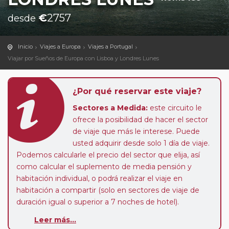
€
2757
desde
Inicio
Viajes a Europa
Viajes a Portugal
Viajar por Sueños de Europa con Lisboa y Londres Lunes
¿Por qué reservar este viaje?
Sectores a Medida:
este circuito le
ofrece la posibilidad de hacer el sector
de viaje que más le interese. Puede
usted adquirir desde solo 1 día de viaje.
Podemos calcularle el precio del sector que elija, así
como calcular el suplemento de media pensión y
habitación individual, o podrá realizar el viaje en
habitación a compartir (solo en sectores de viaje de
duración igual o superior a 7 noches de hotel).
Paradas en Ruta:
este circuito admite la posibilidad
Leer más...
de que usted pueda programar una o más paradas en