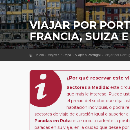
VIAJAR POR PORT
FRANCIA, SUIZA E 
Inicio
Viajes a Europa
Viajes a Portugal
Viajar por Portug
¿Por qué reservar este vi
Sectores a Medida:
este circui
que más le interese. Puede uste
el precio del sector que elija,
habitación individual, o podrá re
sectores de viaje de duración igual o superior a
Paradas en Ruta:
este circuito admite la pos
paradas en su viaje, en la ciudad que desee por