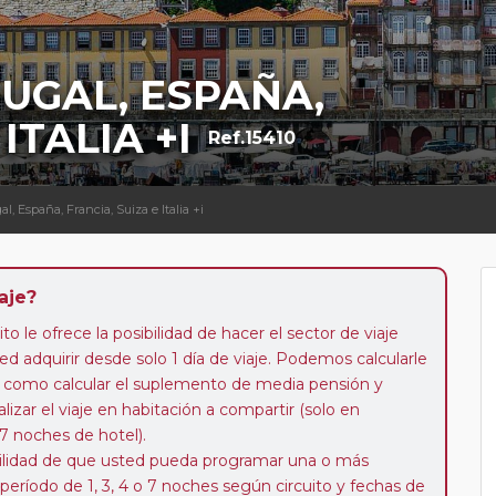
UGAL, ESPAÑA,
ITALIA +I
Ref.15410
al, España, Francia, Suiza e Italia +i
aje?
to le ofrece la posibilidad de hacer el sector de viaje
d adquirir desde solo 1 día de viaje. Podemos calcularle
 así como calcular el suplemento de media pensión y
alizar el viaje en habitación a compartir (solo en
 7 noches de hotel).
ibilidad de que usted pueda programar una o más
 período de 1, 3, 4 o 7 noches según circuito y fechas de