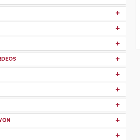
URDEOS
LYON