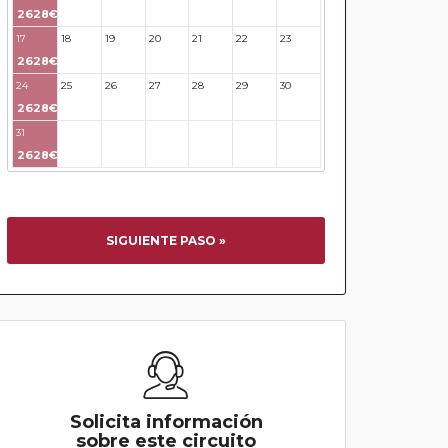
2628€
17
18
19
20
21
22
23
2628€
24
25
26
27
28
29
30
2628€
31
32
33
34
35
36
37
2628€
SIGUIENTE PASO »
Solicita información
sobre este circuito