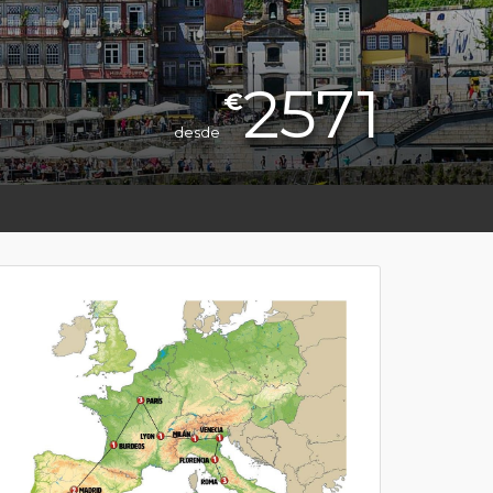
2571
€
desde