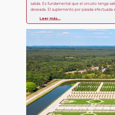
salida. Es fundamental que el circuito tenga sali
deseada. El suplemento por parada efectuada es
realiza para tomar otro circuito del mismo pr
Leer más...
Pasajero Club:
este circuito, en cualquier époc
con nosotros en los últimos 3 años y que pert
realiza tras rellenar el cuestionario de satisfacc
contarán con un descuento del 5%.