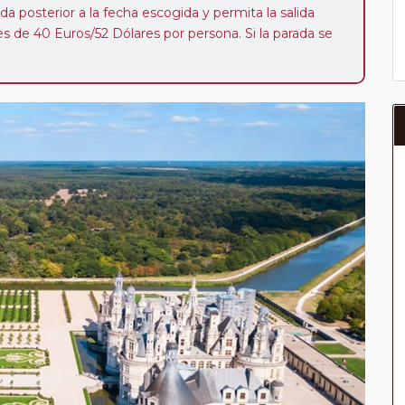
da posterior a la fecha escogida y permita la salida
 de 40 Euros/52 Dólares por persona. Si la parada se
oveedor no se abonará este suplemento.
a del año, ofrece a los pasajeros que ya hayan viajado
enezcan a nuestro Club de Pasajeros (cuya obtención se
ión en "Mi viaje") o los que estén en luna de miel