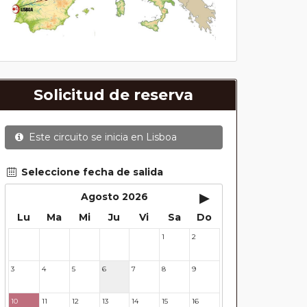
Solicitud de reserva
Este circuito se inicia en
Lisboa
Seleccione fecha de salida
▸
Agosto 2026
Lu
Ma
Mi
Ju
Vi
Sa
Do
1
2
27
28
29
30
31
3
4
5
6
7
8
9
10
11
12
13
14
15
16