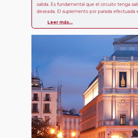
salida. Es fundamental que el circuito tenga sali
deseada. El suplemento por parada efectuada es
realiza para tomar otro circuito del mismo pr
Leer más...
Pasajero Club:
este circuito, en cualquier époc
con nosotros en los últimos 3 años y que pert
realiza tras rellenar el cuestionario de satisfacc
contarán con un descuento del 5%.