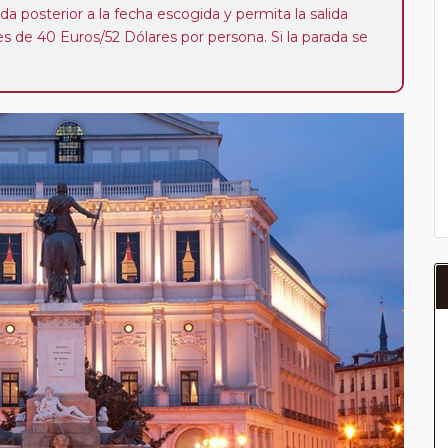
da posterior a la fecha escogida y permita la salida
 de 40 Euros/52 Dólares por persona. Si la parada se
oveedor no se abonará este suplemento.
a del año, ofrece a los pasajeros que ya hayan viajado
enezcan a nuestro Club de Pasajeros (cuya obtención se
ión en "Mi viaje") o los que estén en luna de miel