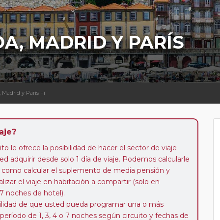
OA, MADRID Y PARÍS
, Madrid y París +i
aje?
to le ofrece la posibilidad de hacer el sector de viaje
d adquirir desde solo 1 día de viaje. Podemos calcularle
 así como calcular el suplemento de media pensión y
alizar el viaje en habitación a compartir (solo en
 7 noches de hotel).
ibilidad de que usted pueda programar una o más
 período de 1, 3, 4 o 7 noches según circuito y fechas de