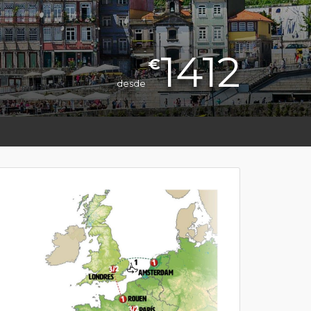
1412
€
desde