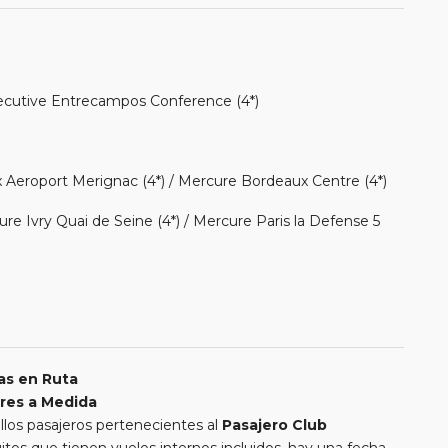
ecutive Entrecampos Conference (4*)
 Aeroport Merignac (4*) / Mercure Bordeaux Centre (4*)
ure Ivry Quai de Seine (4*) / Mercure Paris la Defense 5
as en Ruta
res a Medida
llos pasajeros pertenecientes al
Pasajero Club
itos que tienen vuelos internos incluidos, hay una fecha