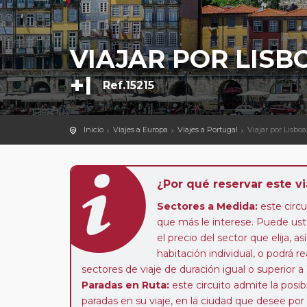
VIAJAR POR LISB
+I
Ref.15215
Inicio
Viajes a Europa
Viajes a Portugal
Viajar por Lisboa
¿Por qué reservar este vi
Sectores a Medida:
este circui
que más le interese. Puede uste
el precio del sector que elija,
habitación individual, o podrá re
sectores de viaje de duración igual o superior a
Paradas en Ruta:
este circuito admite la pos
paradas en su viaje, en la ciudad que desee por