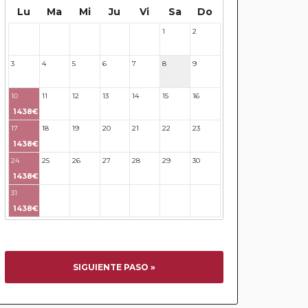
Lu
Ma
Mi
Ju
Vi
Sa
Do
1
2
27
28
29
30
31
3
4
5
6
7
8
9
10
11
12
13
14
15
16
1438€
17
18
19
20
21
22
23
1438€
24
25
26
27
28
29
30
1438€
31
32
33
34
35
36
37
1438€
SIGUIENTE PASO »