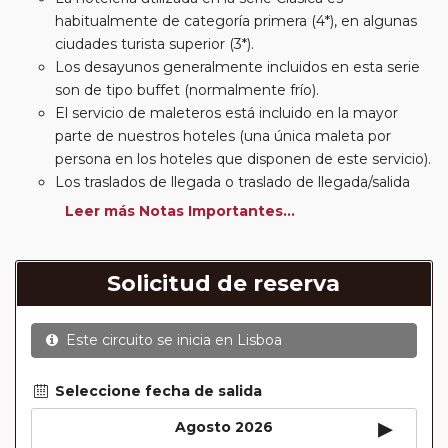
habitualmente de categoría primera (4*), en algunas
ciudades turista superior (3*).
Los desayunos generalmente incluidos en esta serie
son de tipo buffet (normalmente frío).
El servicio de maleteros está incluido en la mayor
parte de nuestros hoteles (una única maleta por
persona en los hoteles que disponen de este servicio).
Los traslados de llegada o traslado de llegada/salida
estarán incluidos según itinerario.
Leer más Notas Importantes...
Usted podrá elegir, en muchos circuitos clásicos
Europeos, añadir a su reserva si lo desea el
suplemento de media pensión (incluirá un número de
Solicitud de reserva
almuerzos o cenas señalado en su itinerario).
En muchos itinerarios le incluimos algunas cenas. En
Este circuito se inicia en
Lisboa
circuitos clásicos Europeos normalmente las entradas
a museos y monumentos no se encuentran incluidas
mientras que en viajes regionales y otros viajes
Seleccione fecha de salida
incluimos muchas de las entradas. En todos los
▸
Agosto 2026
circuitos incluimos visitas con guías locales en las