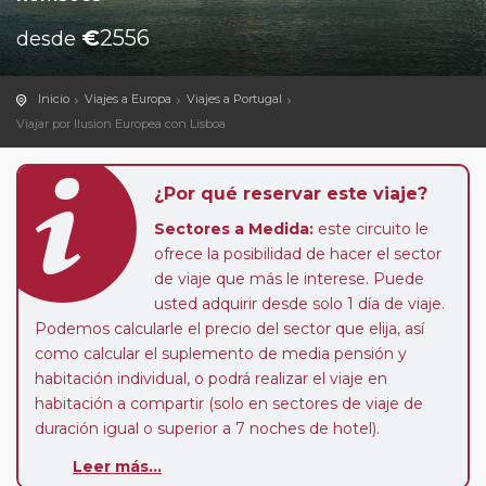
€
2556
desde
Inicio
Viajes a Europa
Viajes a Portugal
Viajar por Ilusion Europea con Lisboa
¿Por qué reservar este viaje?
Sectores a Medida:
este circuito le
ofrece la posibilidad de hacer el sector
de viaje que más le interese. Puede
usted adquirir desde solo 1 día de viaje.
Podemos calcularle el precio del sector que elija, así
como calcular el suplemento de media pensión y
habitación individual, o podrá realizar el viaje en
habitación a compartir (solo en sectores de viaje de
duración igual o superior a 7 noches de hotel).
Paradas en Ruta:
este circuito admite la posibilidad
Leer más...
de que usted pueda programar una o más paradas en