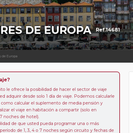
ORES DE EUROPA
Ref.14681
es de Europa
aje?
to le ofrece la posibilidad de hacer el sector de viaje
d adquirir desde solo 1 día de viaje. Podemos calcularle
 así como calcular el suplemento de media pensión y
alizar el viaje en habitación a compartir (solo en
 7 noches de hotel).
ibilidad de que usted pueda programar una o más
 período de 1, 3, 4 o 7 noches según circuito y fechas de