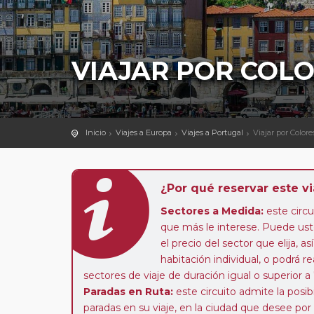
VIAJAR POR COL
Inicio
Viajes a Europa
Viajes a Portugal
Viajar por Color
¿Por qué reservar este vi
Sectores a Medida:
este circui
que más le interese. Puede uste
el precio del sector que elija,
habitación individual, o podrá re
sectores de viaje de duración igual o superior a
Paradas en Ruta:
este circuito admite la pos
paradas en su viaje, en la ciudad que desee por