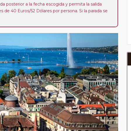
da posterior a la fecha escogida y permita la salida
 de 40 Euros/52 Dólares por persona. Si la parada se
oveedor no se abonará este suplemento.
a del año, ofrece a los pasajeros que ya hayan viajado
enezcan a nuestro Club de Pasajeros (cuya obtención se
ión en "Mi viaje") o los que estén en luna de miel