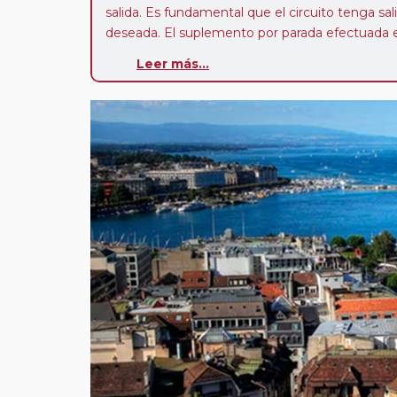
salida. Es fundamental que el circuito tenga sali
deseada. El suplemento por parada efectuada es
realiza para tomar otro circuito del mismo pr
Leer más...
Pasajero Club:
este circuito, en cualquier époc
con nosotros en los últimos 3 años y que pert
realiza tras rellenar el cuestionario de satisfacc
contarán con un descuento del 5%.