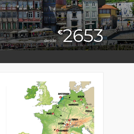
2653
€
desde