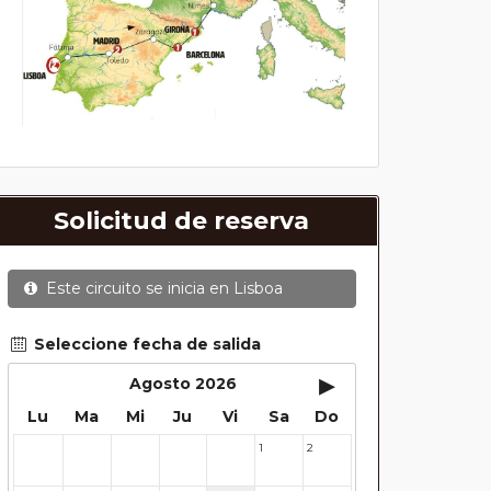
Solicitud de reserva
Este circuito se inicia en
Lisboa
Seleccione fecha de salida
▸
Agosto 2026
Lu
Ma
Mi
Ju
Vi
Sa
Do
1
2
27
28
29
30
31