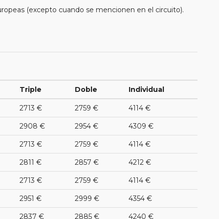
uropeas (excepto cuando se mencionen en el circuito).
Triple
Doble
Individual
2713 €
2759 €
4114 €
2908 €
2954 €
4309 €
2713 €
2759 €
4114 €
2811 €
2857 €
4212 €
2713 €
2759 €
4114 €
2951 €
2999 €
4354 €
2837 €
2885 €
4240 €