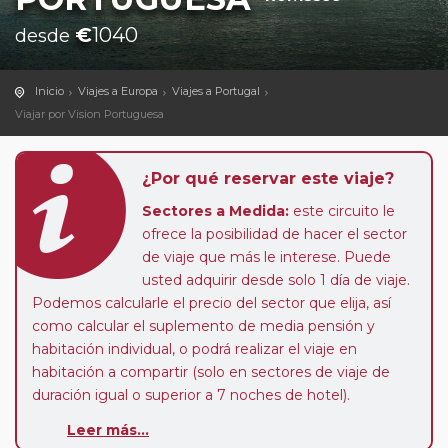
€
1040
desde
Inicio
Viajes a Europa
Viajes a Portugal
Viajar por Vision Portuguesa
¿Por qué reservar este viaje?
Sectores a Medida:
este circuito le
ofrece la posibilidad de hacer el sector
de viaje que más le interese. Puede
usted adquirir desde solo 1 día de viaje.
Podemos calcularle el precio del sector que elija, así
como calcular el suplemento de media pensión y
habitación individual, o podrá realizar el viaje en
habitación a compartir (solo en sectores de viaje de
duración igual o superior a 7 noches de hotel).
Leer más...
Paradas en Ruta:
este circuito admite la posibilidad