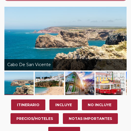
de que usted pueda programar una o más paradas en
su viaje, en la ciudad que desee por período de 1, 3, 4 o
7 noches según circuito y fechas de salida. Es
fundamental que el circuito tenga salida posterior a la
fecha escogida y permita la salida deseada. El
suplemento por parada efectuada es de 40 Euros/52
Dólares por persona. Si la parada se realiza para tomar
otro circuito del mismo proveedor no se abonará este
suplemento.
Cabo De San Vicente
Pasajero Club:
este circuito, en cualquier época del
año, ofrece a los pasajeros que ya hayan viajado con
nosotros en los últimos 3 años y que pertenezcan a
nuestro Club de Pasajeros (cuya obtención se realiza
tras rellenar el cuestionario de satisfacción en "Mi viaje")
ITINERARIO
INCLUYE
NO INCLUYE
o los que estén en luna de miel contarán con un
descuento del 5%.
PRECIOS/HOTELES
NOTAS IMPORTANTES