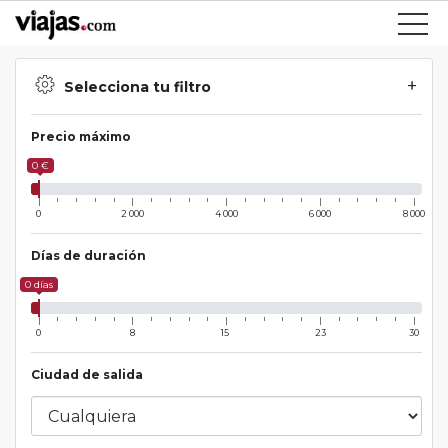
Selecciona tu filtro
Precio máximo
0 €
0
2 000
4 000
6 000
8 000
Días de duración
0 días
0
8
15
23
30
Ciudad de salida