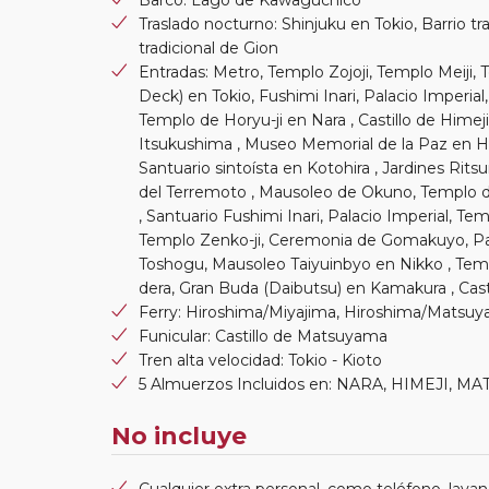
Traslado nocturno: Shinjuku en Tokio, Barrio tr
tradicional de Gion
Entradas: Metro, Templo Zojoji, Templo Meiji,
Deck) en Tokio, Fushimi Inari, Palacio Imperial
Templo de Horyu-ji en Nara , Castillo de Hime
Itsukushima , Museo Memorial de la Paz en H
Santuario sintoísta en Kotohira , Jardines Ri
del Terremoto , Mausoleo de Okuno, Templo 
, Santuario Fushimi Inari, Palacio Imperial, Te
Templo Zenko-ji, Ceremonia de Gomakuyo, Pa
Toshogu, Mausoleo Taiyuinbyo en Nikko , Te
dera, Gran Buda (Daibutsu) en Kamakura , Cast
Ferry: Hiroshima/Miyajima, Hiroshima/Matsu
Funicular: Castillo de Matsuyama
Tren alta velocidad: Tokio - Kioto
5 Almuerzos Incluidos en: NARA, HIMEJI,
No incluye
Cualquier extra personal, como teléfono, lavand