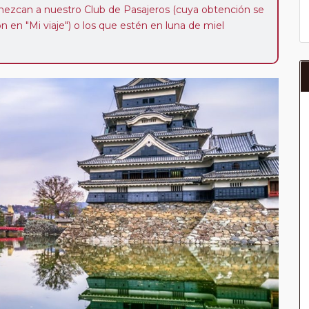
enezcan a nuestro Club de Pasajeros (cuya obtención se
ión en "Mi viaje") o los que estén en luna de miel