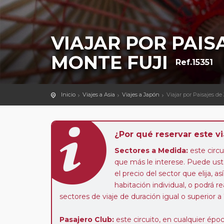
VIAJAR POR PAIS
MONTE FUJI
Ref.15351
Inicio
Viajes a Asia
Viajes a Japón
Viajar por Paisajes d
¿Por qué reservar este vi
Sectores a Medida:
este circui
que más le interese. Puede uste
el precio del sector que elija,
habitación individual, o podrá re
sectores de viaje de duración igual o superior a
Pasajero Club:
este circuito, en cualquier époc