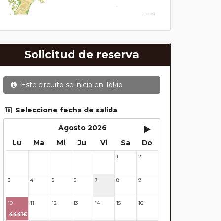
Solicitud de reserva
Este circuito se inicia en
Tokio
Seleccione fecha de salida
▸
Agosto 2026
Lu
Ma
Mi
Ju
Vi
Sa
Do
1
2
27
28
29
30
31
3
4
5
6
7
8
9
10
11
12
13
14
15
16
4441€