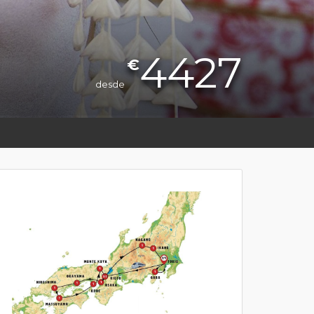
4427
€
desde