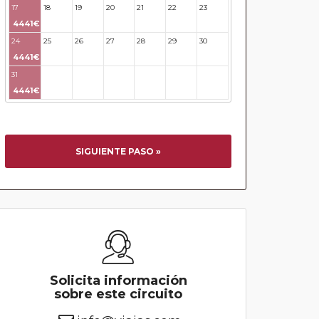
17
18
19
20
21
22
23
4441€
24
25
26
27
28
29
30
4441€
31
32
33
34
35
36
37
4441€
SIGUIENTE PASO »
Solicita información
sobre este circuito