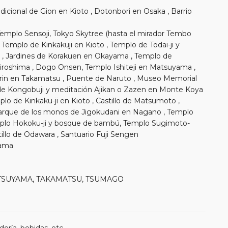
adicional de Gion en Kioto , Dotonbori en Osaka , Barrio
 Templo Sensoji, Tokyo Skytree (hasta el mirador Tembo
, Templo de Kinkakuji en Kioto , Templo de Todai-ji y
ji , Jardines de Korakuen en Okayama , Templo de
iroshima , Dogo Onsen, Templo Ishiteji en Matsuyama ,
tsurin en Takamatsu , Puente de Naruto , Museo Memorial
de Kongobuji y meditación Ajikan o Zazen en Monte Koya
mplo de Kinkaku-ji en Kioto , Castillo de Matsumoto ,
rque de los monos de Jigokudani en Nagano , Templo
mplo Hokoku-ji y bosque de bambú, Templo Sugimoto-
illo de Odawara , Santuario Fuji Sengen
yama
 MATSUYAMA, TAKAMATSU, TSUMAGO
ería, bebidas, etc.