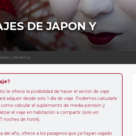
AJES DE JAPON Y
e Japon y Monte Fuji
aje?
to le ofrece la posibilidad de hacer el sector de viaje
d adquirir desde solo 1 día de viaje. Podemos calcularle
 así como calcular el suplemento de media pensión y
alizar el viaje en habitación a compartir (solo en
 7 noches de hotel).
a del año, ofrece a los pasajeros que ya hayan viajado