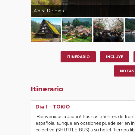
Aldea De Hida
ITINERARIO
INCLUYE
NOTAS
Itinerario
Día 1
- TOKIO
¡Bienvenidos a Japón! Tras sus trámites de fro
española, aunque en ocasiones puede ser en ing
colectivo (SHUTTLE BUS) a su hotel. Tiempo libre