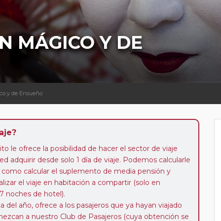
N MÁGICO Y DE
ico y de Ensueño
aje?
to le ofrece la posibilidad de hacer el sector de viaje
d adquirir desde solo 1 día de viaje. Podemos calcularle
 así como calcular el suplemento de media pensión y
alizar el viaje en habitación a compartir (solo en
 7 noches de hotel).
a del año, ofrece a los pasajeros que ya hayan viajado
enezcan a nuestro Club de Pasajeros (cuya obtención se