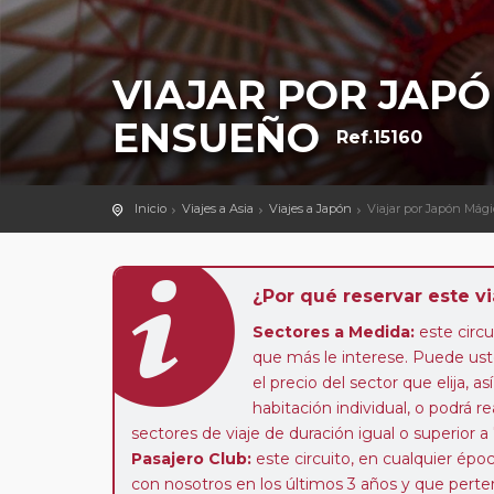
VIAJAR POR JAPÓ
ENSUEÑO
Ref.15160
Inicio
Viajes a Asia
Viajes a Japón
Viajar por Japón Mág
¿Por qué reservar este vi
Sectores a Medida:
este circui
que más le interese. Puede uste
el precio del sector que elija,
habitación individual, o podrá re
sectores de viaje de duración igual o superior a
Pasajero Club:
este circuito, en cualquier époc
con nosotros en los últimos 3 años y que pert