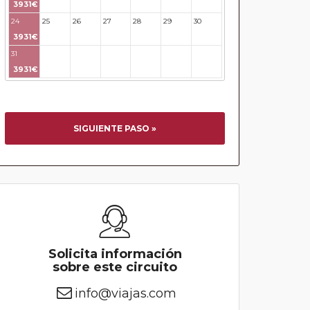
3931€
24
25
26
27
28
29
30
3931€
31
32
33
34
35
36
37
3931€
SIGUIENTE PASO »
Solicita información
sobre este circuito
info@viajas.com