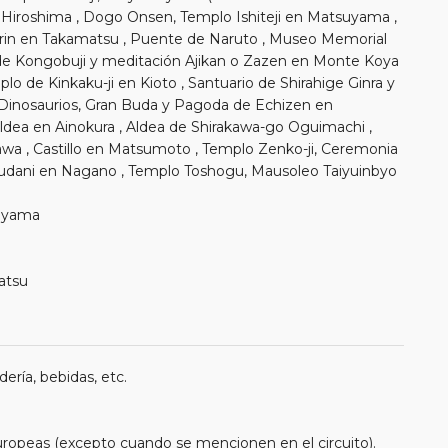
 Hiroshima , Dogo Onsen, Templo Ishiteji en Matsuyama ,
tsurin en Takamatsu , Puente de Naruto , Museo Memorial
de Kongobuji y meditación Ajikan o Zazen en Monte Koya
mplo de Kinkaku-ji en Kioto , Santuario de Shirahige Ginra y
 Dinosaurios, Gran Buda y Pagoda de Echizen en
dea en Ainokura , Aldea de Shirakawa-go Oguimachi ,
wa , Castillo en Matsumoto , Templo Zenko-ji, Ceremonia
dani en Nagano , Templo Toshogu, Mausoleo Taiyuinbyo
suyama
atsu
ería, bebidas, etc.
uropeas (excepto cuando se mencionen en el circuito).