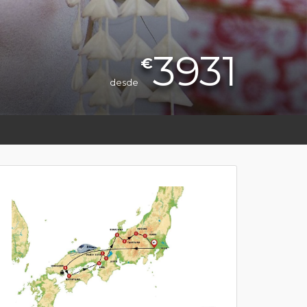
3931
€
desde