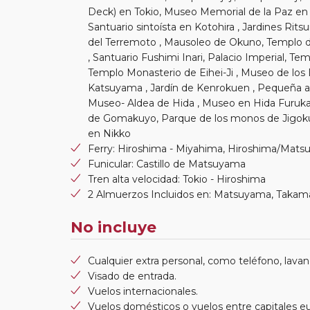
Deck) en Tokio, Museo Memorial de la Paz en
Santuario sintoísta en Kotohira , Jardines Ri
del Terremoto , Mausoleo de Okuno, Templo 
, Santuario Fushimi Inari, Palacio Imperial, Te
Templo Monasterio de Eihei-Ji , Museo de los
Katsuyama , Jardín de Kenrokuen , Pequeña al
Museo- Aldea de Hida , Museo en Hida Furuka
de Gomakuyo, Parque de los monos de Jigoku
en Nikko
Ferry: Hiroshima - Miyahima, Hiroshima/Mat
Funicular: Castillo de Matsuyama
Tren alta velocidad: Tokio - Hiroshima
2 Almuerzos Incluidos en: Matsuyama, Takam
No incluye
Cualquier extra personal, como teléfono, lavand
Visado de entrada.
Vuelos internacionales.
Vuelos domésticos o vuelos entre capitales e