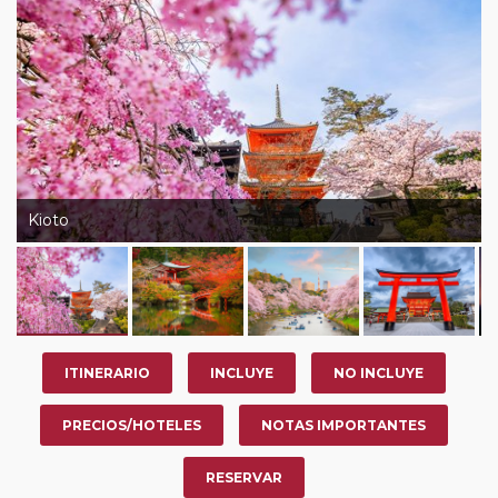
nuestro Club de Pasajeros (cuya obtención se realiza
tras rellenar el cuestionario de satisfacción en "Mi viaje")
o los que estén en luna de miel contarán con un
descuento del 5%.
Kioto
ITINERARIO
INCLUYE
NO INCLUYE
PRECIOS/HOTELES
NOTAS IMPORTANTES
RESERVAR