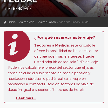
€
1964
desde
Inicio
Viajes a Asia
Viajes a Japón
Viajar por Japón Feudal
¿Por qué reservar este viaje?
Sectores a Medida:
este circuito le
ofrece la posibilidad de hacer el sector
de viaje que más le interese. Puede
usted adquirir desde solo 1 día de viaje.
Podemos calcularle el precio del sector que elija, así
como calcular el suplemento de media pensión y
habitación individual, o podrá realizar el viaje en
habitación a compartir (solo en sectores de viaje de
duración igual o superior a 7 noches de hotel).
Pasajero Club:
este circuito, en cualquier época del
Leer más...
año, ofrece a los pasajeros que ya hayan viajado con
nosotros en los últimos 3 años y que pertenezcan a