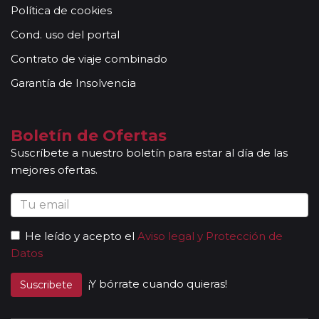
Política de cookies
conocimientos y buena disposición para atender al
grupo. Adicionalmente, en las ciudades principales y
Cond. uso del portal
según itinerario, contará con la presencia de guías
Contrato de viaje combinado
locales que le permitirán conocer más a fondo la
cultura de los lugares visitados. En ocasiones, los
Garantía de Insolvencia
grupos son bilingües (normalmente español y
portugués), en estos casos nuestros guías
acompañantes podrán dar las explicaciones en dos
Boletín de Ofertas
idiomas diferentes. Según circuito, le atenderá en su
Suscríbete a nuestro boletín para estar al día de las
viaje un único guía-acompañante o bien cambiará de
mejores ofertas.
guía-acompañante en función de la etapa. Los guías
acompañantes siempre estarán presentes en los
paseos incluidos, pero poseen múltiples funciones y
deben dedicación a la totalidad del grupo y no a una
He leído y acepto el
Aviso legal y Protección de
persona en particular. En los momentos en que no
Datos
existen servicios incluidos en el programa, nuestros
guías pueden encontrarse realizando funciones bien
¡Y bórrate cuando quieras!
Suscribete
de coordinación, bien para otros grupos diferentes y
por tanto no estar disponibles en un momento