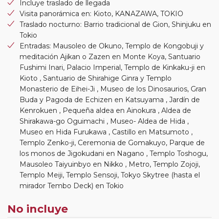
Incluye traslado de llegada
Visita panorámica en: Kioto, KANAZAWA, TOKIO
Traslado nocturno: Barrio tradicional de Gion, Shinjuku en
Tokio
Entradas: Mausoleo de Okuno, Templo de Kongobuji y
meditación Ajikan o Zazen en Monte Koya, Santuario
Fushimi Inari, Palacio Imperial, Templo de Kinkaku-ji en
Kioto , Santuario de Shirahige Ginra y Templo
Monasterio de Eihei-Ji , Museo de los Dinosaurios, Gran
Buda y Pagoda de Echizen en Katsuyama , Jardín de
Kenrokuen , Pequeña aldea en Ainokura , Aldea de
Shirakawa-go Oguimachi , Museo- Aldea de Hida ,
Museo en Hida Furukawa , Castillo en Matsumoto ,
Templo Zenko-ji, Ceremonia de Gomakuyo, Parque de
los monos de Jigokudani en Nagano , Templo Toshogu,
Mausoleo Taiyuinbyo en Nikko , Metro, Templo Zojoji,
Templo Meiji, Templo Sensoji, Tokyo Skytree (hasta el
mirador Tembo Deck) en Tokio
No incluye