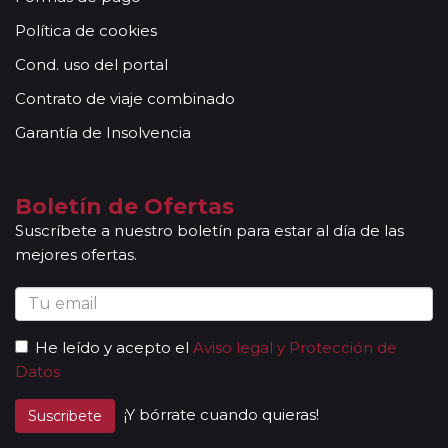
acompañantes, profesionales con mucha experiencia,
Política de cookies
conocimientos y buena disposición para atender al
grupo. Adicionalmente, en las ciudades principales y
Cond. uso del portal
según itinerario, contará con la presencia de guías
Contrato de viaje combinado
locales que le permitirán conocer más a fondo la
cultura de los lugares visitados. En ocasiones, los
Garantía de Insolvencia
grupos son bilingües (normalmente español y
portugués), en estos casos nuestros guías
acompañantes podrán dar las explicaciones en dos
Boletín de Ofertas
idiomas diferentes. Según circuito, le atenderá en su
Suscríbete a nuestro boletín para estar al día de las
viaje un único guía-acompañante o bien cambiará de
mejores ofertas.
guía-acompañante en función de la etapa. Los guías
acompañantes siempre estarán presentes en los
paseos incluidos, pero poseen múltiples funciones y
deben dedicación a la totalidad del grupo y no a una
He leído y acepto el
Aviso legal y Protección de
persona en particular. En los momentos en que no
Datos
existen servicios incluidos en el programa, nuestros
guías pueden encontrarse realizando funciones bien
¡Y bórrate cuando quieras!
Suscribete
de coordinación, bien para otros grupos diferentes y
por tanto no estar disponibles en un momento