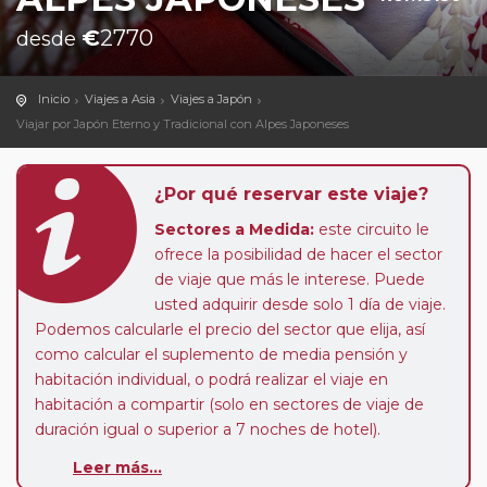
€
2770
desde
Inicio
Viajes a Asia
Viajes a Japón
Viajar por Japón Eterno y Tradicional con Alpes Japoneses
¿Por qué reservar este viaje?
Sectores a Medida:
este circuito le
ofrece la posibilidad de hacer el sector
de viaje que más le interese. Puede
usted adquirir desde solo 1 día de viaje.
Podemos calcularle el precio del sector que elija, así
como calcular el suplemento de media pensión y
habitación individual, o podrá realizar el viaje en
habitación a compartir (solo en sectores de viaje de
duración igual o superior a 7 noches de hotel).
Pasajero Club:
este circuito, en cualquier época del
Leer más...
año, ofrece a los pasajeros que ya hayan viajado con