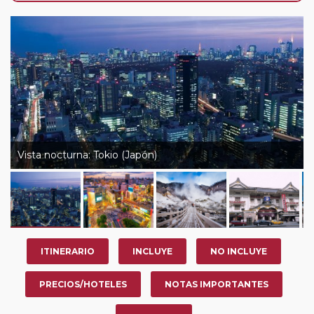
nosotros en los últimos 3 años y que pertenezcan a
nuestro Club de Pasajeros (cuya obtención se realiza
tras rellenar el cuestionario de satisfacción en "Mi viaje")
o los que estén en luna de miel contarán con un
descuento del 5%.
Vista nocturna: Tokio (Japón)
ITINERARIO
INCLUYE
NO INCLUYE
PRECIOS/HOTELES
NOTAS IMPORTANTES