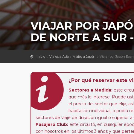
VIAJAR POR JAPÓ
DE NORTE A SUR 
Inicio
Viajes a Asia
Viajes a Japón
Viajar por Japón Esen
¿Por qué reservar este vi
Sectores a Medida:
este circui
que más le interese. Puede uste
el precio del sector que elija,
habitación individual, o podrá re
sectores de viaje de duración igual o superior a
Pasajero Club:
este circuito, en cualquier époc
con nosotros en los últimos 3 años y que pert