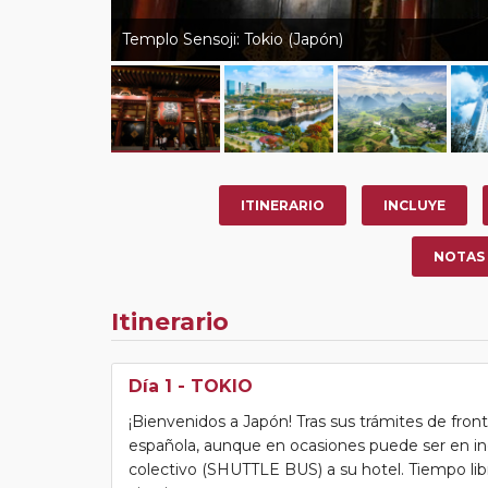
Templo Sensoji: Tokio (Japón)
ITINERARIO
INCLUYE
NOTAS
Itinerario
Día 1
- TOKIO
¡Bienvenidos a Japón! Tras sus trámites de fro
española, aunque en ocasiones puede ser en ing
colectivo (SHUTTLE BUS) a su hotel. Tiempo libre