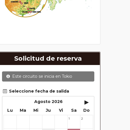
Solicitud de reserva
Este circuito se inicia en
Tokio
Seleccione fecha de salida
▸
Agosto 2026
Lu
Ma
Mi
Ju
Vi
Sa
Do
1
2
27
28
29
30
31