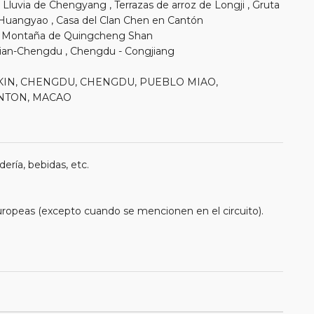
 Lluvia de Chengyang , Terrazas de arroz de Longji , Gruta
e Huangyao , Casa del Clan Chen en Cantón
yu, Montaña de Quingcheng Shan
, Xian-Chengdu , Chengdu - Congjiang
 PEKIN, CHENGDU, CHENGDU, PUEBLO MIAO,
ANTON, MACAO
ería, bebidas, etc.
uropeas (excepto cuando se mencionen en el circuito).