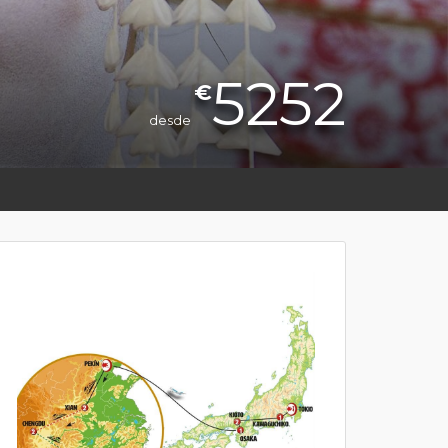
5252
€
desde