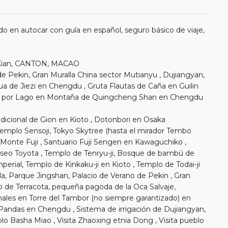
o en autocar con guía en español, seguro básico de viaje,
, Xian, CANTON, MACAO
es de Pekin, Gran Muralla China sector Mutianyu , Dujiangyan,
 de Jiezi en Chengdu , Gruta Flautas de Caña en Guilin
o por Lago en Montaña de Quingcheng Shan en Chengdu
radicional de Gion en Kioto , Dotonbori en Osaka
 Templo Sensoji, Tokyo Skytree (hasta el mirador Tembo
Monte Fuji , Santuario Fuji Sengen en Kawaguchiko ,
eo Toyota , Templo de Tenryu-ji, Bosque de bambú de
perial, Templo de Kinkaku-ji en Kioto , Templo de Todai-ji
da, Parque Jingshan, Palacio de Verano de Pekin , Gran
o de Terracota, pequeña pagoda de la Oca Salvaje,
ales en Torre del Tambor (no siempre garantizado) en
 Pandas en Chengdu , Sistema de irrigación de Dujiangyan,
Basha Miao , Visita Zhaoxing etnia Dong , Visita pueblo