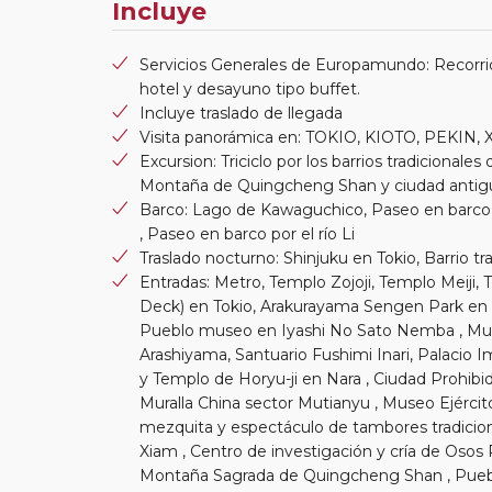
Incluye
Servicios Generales de Europamundo: Recorrid
hotel y desayuno tipo buffet.
Incluye traslado de llegada
Visita panorámica en: TOKIO, KIOTO, PEKIN
Excursion: Triciclo por los barrios tradicional
Montaña de Quingcheng Shan y ciudad antigua
Barco: Lago de Kawaguchico, Paseo en barc
, Paseo en barco por el río Li
Traslado nocturno: Shinjuku en Tokio, Barrio t
Entradas: Metro, Templo Zojoji, Templo Meiji,
Deck) en Tokio, Arakurayama Sengen Park en 
Pueblo museo en Iyashi No Sato Nemba , Mus
Arashiyama, Santuario Fushimi Inari, Palacio Im
y Templo de Horyu-ji en Nara , Ciudad Prohibi
Muralla China sector Mutianyu , Museo Ejércit
mezquita y espectáculo de tambores tradicion
Xiam , Centro de investigación y cría de Osos
Montaña Sagrada de Quingcheng Shan , Pueblo 