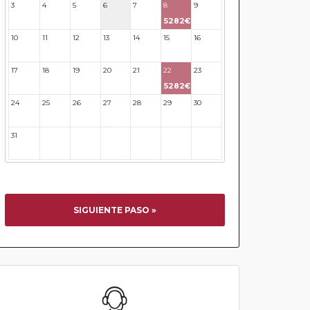
3
4
5
6
7
8
9
5282€
10
11
12
13
14
15
16
17
18
19
20
21
22
23
5282€
24
25
26
27
28
29
30
31
32
33
34
35
36
37
SIGUIENTE PASO »