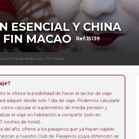
N ESENCIAL Y CHINA
- FIN MACAO
Ref.15139
cial y China de Norte a Sur - Fin Macao
aje?
to le ofrece la posibilidad de hacer el sector de viaje
d adquirir desde solo 1 día de viaje. Podemos calcularle
 así como calcular el suplemento de media pensión y
alizar el viaje en habitación a compartir (solo en
 7 noches de hotel).
a del año, ofrece a los pasajeros que ya hayan viajado
enezcan a nuestro Club de Pasajeros (cuya obtención se