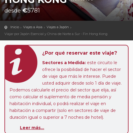
€
5781
desde
Inicio
Viajes a Asia
Viajes a Japón
Viajar por Japón Esencial y China de Norte a Sur - Fin Hong Kong
¿Por qué reservar este viaje?
Sectores a Medida:
este circuito le
ofrece la posibilidad de hacer el sector
de viaje que más le interese. Puede
usted adquirir desde solo 1 día de viaje.
Podemos calcularle el precio del sector que elija, así
como calcular el suplemento de media pensión y
habitación individual, o podrá realizar el viaje en
habitación a compartir (solo en sectores de viaje de
duración igual o superior a 7 noches de hotel).
Pasajero Club:
este circuito, en cualquier época del
Leer más...
año, ofrece a los pasajeros que ya hayan viajado con