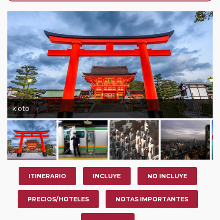
nosotros en los últimos 3 años y que pertenezcan a
nuestro Club de Pasajeros (cuya obtención se realiza
tras rellenar el cuestionario de satisfacción en "Mi viaje")
o los que estén en luna de miel contarán con un
descuento del 5%.
kioto
ITINERARIO
INCLUYE
NO INCLUYE
PRECIOS/HOTELES
NOTAS IMPORTANTES