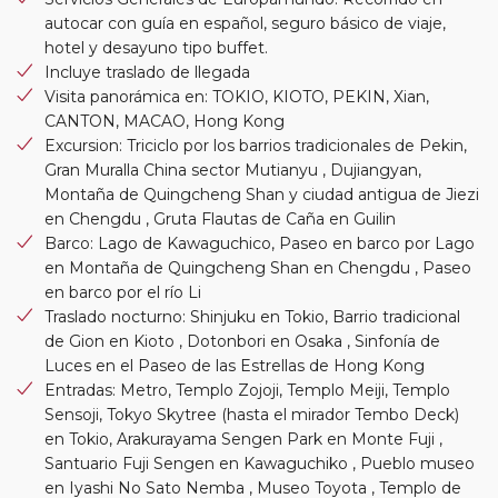
autocar con guía en español, seguro básico de viaje,
hotel y desayuno tipo buffet.
Incluye traslado de llegada
Visita panorámica en: TOKIO, KIOTO, PEKIN, Xian,
CANTON, MACAO, Hong Kong
Excursion: Triciclo por los barrios tradicionales de Pekin,
Gran Muralla China sector Mutianyu , Dujiangyan,
Montaña de Quingcheng Shan y ciudad antigua de Jiezi
en Chengdu , Gruta Flautas de Caña en Guilin
Barco: Lago de Kawaguchico, Paseo en barco por Lago
en Montaña de Quingcheng Shan en Chengdu , Paseo
en barco por el río Li
Traslado nocturno: Shinjuku en Tokio, Barrio tradicional
de Gion en Kioto , Dotonbori en Osaka , Sinfonía de
Luces en el Paseo de las Estrellas de Hong Kong
Entradas: Metro, Templo Zojoji, Templo Meiji, Templo
Sensoji, Tokyo Skytree (hasta el mirador Tembo Deck)
en Tokio, Arakurayama Sengen Park en Monte Fuji ,
Santuario Fuji Sengen en Kawaguchiko , Pueblo museo
en Iyashi No Sato Nemba , Museo Toyota , Templo de