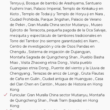
Tenryu-ji, Bosque de bambú de Arashiyama, Santuario
Fushimi Inari, Palacio Imperial, Templo de Kinkaku-ji en
Kioto , Templo de Todai-ji y Templo de Horyu-ji en Nara ,
Ciudad Prohibida, Parque Jingshan, Palacio de Verano
de Pekin , Gran Muralla China sector Mutianyu , Museo
Ejército de Terracota, pequeña pagoda de la Oca Salvaje,
mezquita y espectáculo de tambores tradicionales en
Torre del Tambor (no siempre garantizado) en Xiam ,
Centro de investigación y cría de Osos Pandas en
Chengdu , Sistema de irrigación de Dujiangyan,
Montaña Sagrada de Quingcheng Shan , Pueblo Basha
Miao , Visita Zhaoxing etnia Dong , Visita pueblo
Guangxiao etnia Dong , Puente del viento y la Lluvia de
Chengyang , Terrazas de arroz de Longji , Gruta Flautas
de Caña en Guilin , Ciudad antigua de Huangyao , Casa
del Clan Chen en Cantón , Museo de Historia en Hong
Kong
Funicular: Gran Muralla China sector Mutianyu, Montaña
de Quingcheng Shan , Peak Tram (bajada) en Hong
Kong