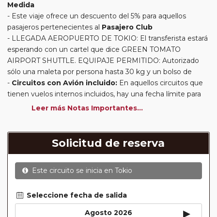
Medida
Este viaje ofrece un descuento del 5% para aquellos
pasajeros pertenecientes al
Pasajero Club
LLEGADA AEROPUERTO DE TOKIO: El transferista estará
esperando con un cartel que dice GREEN TOMATO
AIRPORT SHUTTLE. EQUIPAJE PERMITIDO: Autorizado
sólo una maleta por persona hasta 30 kg y un bolso de
Circuitos con Avión incluido:
En aquellos circuitos que
tienen vuelos internos incluidos, hay una fecha límite para
poder emitir billetes. Las reservas/emisión de los vuelos se
Leer más Notas Importantes...
realizarán con los datos / documentación presentada por el
cliente o que conste en su reserva. Una vez realizada la
reserva y emitido el billete, un error posterior en el nombre
Solicitud de reserva
o un nombre incompleto, puede provocar la invalidez del
billete emitido y la necesidad de tener que emitir un nuevo
Este circuito se inicia en
Tokio
billete. No nos responsabilizaremos de los gastos
generados de cancelación y nueva emisión. Hacer una
reserva nueva puede implicar la posibilidad de no conseguir
Seleccione fecha de salida
plazas en los mismos vuelos previstos. Las compañías
▸
Agosto 2026
aéreas se reservan el derecho de que un billete con un