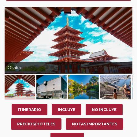
nosotros en los últimos 3 años y que pertenezcan a
nuestro Club de Pasajeros (cuya obtención se realiza
tras rellenar el cuestionario de satisfacción en "Mi viaje")
o los que estén en luna de miel contarán con un
descuento del 5%.
Osaka
ITINERARIO
INCLUYE
NO INCLUYE
PRECIOS/HOTELES
NOTAS IMPORTANTES