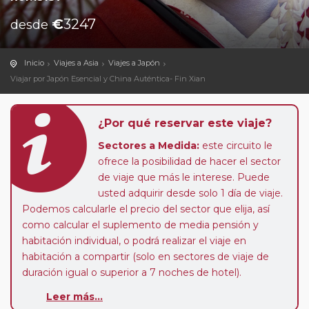
€
3247
desde
Inicio
Viajes a Asia
Viajes a Japón
Viajar por Japón Esencial y China Auténtica- Fin Xian
¿Por qué reservar este viaje?
Sectores a Medida:
este circuito le
ofrece la posibilidad de hacer el sector
de viaje que más le interese. Puede
usted adquirir desde solo 1 día de viaje.
Podemos calcularle el precio del sector que elija, así
como calcular el suplemento de media pensión y
habitación individual, o podrá realizar el viaje en
habitación a compartir (solo en sectores de viaje de
duración igual o superior a 7 noches de hotel).
Pasajero Club:
este circuito, en cualquier época del
Leer más...
año, ofrece a los pasajeros que ya hayan viajado con