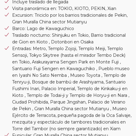
Incluye traslado de llegada
Visita panorámica en: TOKIO, KIOTO, PEKIN, Xian
Excursion: Triciclo por los barrios tradicionales de Pekin,
Gran Muralla China sector Mutianyu
Barco: Lago de Kawaguchico
Traslado nocturno: Shinjuku en Tokio, Barrio tradicional
de Gion en Kioto , Dotonbori en Osaka
Entradas: Metro, Templo Zojoji, Templo Meiji, Templo
Sensoji, Tokyo Skytree (hasta el mirador Tembo Deck)
en Tokio, Arakurayama Sengen Park en Monte Fuji ,
Santuario Fuji Sengen en Kawaguchiko , Pueblo museo
en Iyashi No Sato Nemba , Museo Toyota , Templo de
Tenryu-ji, Bosque de bambú de Arashiyama, Santuario
Fushimi Inari, Palacio Imperial, Templo de Kinkaku-ji en
Kioto , Templo de Todai-ji y Templo de Horyu-ji en Nara ,
Ciudad Prohibida, Parque Jingshan, Palacio de Verano
de Pekin , Gran Muralla China sector Mutianyu , Museo
Ejército de Terracota, pequeña pagoda de la Oca Salvaje,
mezquita y espectáculo de tambores tradicionales en
Torre del Tambor (no siempre garantizado) en Xiam
Funicular: Gran Muralla China sector Mutianyu