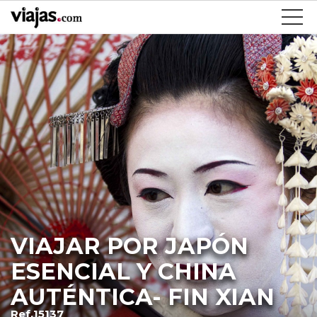
VIAJAR POR JAPÓN
ESENCIAL Y CHINA
AUTÉNTICA- FIN XIAN
Ref.15137