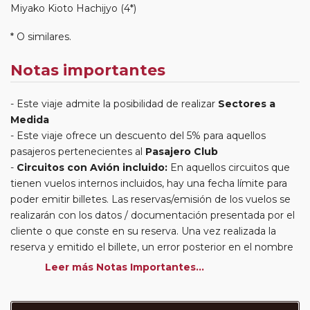
Miyako Kioto Hachijyo (4*)
* O similares.
Notas importantes
Este viaje admite la posibilidad de realizar
Sectores a
Medida
Este viaje ofrece un descuento del 5% para aquellos
pasajeros pertenecientes al
Pasajero Club
Circuitos con Avión incluido:
En aquellos circuitos que
tienen vuelos internos incluidos, hay una fecha límite para
poder emitir billetes. Las reservas/emisión de los vuelos se
realizarán con los datos / documentación presentada por el
cliente o que conste en su reserva. Una vez realizada la
reserva y emitido el billete, un error posterior en el nombre
o un nombre incompleto, puede provocar la invalidez del
Leer más Notas Importantes...
billete emitido y la necesidad de tener que emitir un nuevo
billete. No nos responsabilizaremos de los gastos