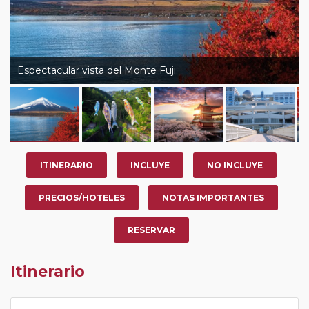
Espectacular vista del Monte Fuji
ITINERARIO
INCLUYE
NO INCLUYE
PRECIOS/HOTELES
NOTAS IMPORTANTES
RESERVAR
Itinerario