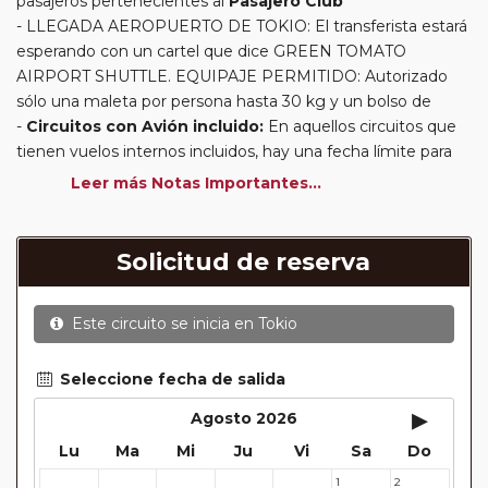
pasajeros pertenecientes al
Pasajero Club
LLEGADA AEROPUERTO DE TOKIO: El transferista estará
esperando con un cartel que dice GREEN TOMATO
AIRPORT SHUTTLE. EQUIPAJE PERMITIDO: Autorizado
sólo una maleta por persona hasta 30 kg y un bolso de
Circuitos con Avión incluido:
En aquellos circuitos que
tienen vuelos internos incluidos, hay una fecha límite para
poder emitir billetes. Las reservas/emisión de los vuelos se
Leer más Notas Importantes...
realizarán con los datos / documentación presentada por el
cliente o que conste en su reserva. Una vez realizada la
reserva y emitido el billete, un error posterior en el nombre
Solicitud de reserva
o un nombre incompleto, puede provocar la invalidez del
billete emitido y la necesidad de tener que emitir un nuevo
Este circuito se inicia en
Tokio
billete. No nos responsabilizaremos de los gastos
generados de cancelación y nueva emisión. Hacer una
reserva nueva puede implicar la posibilidad de no conseguir
Seleccione fecha de salida
plazas en los mismos vuelos previstos. Las compañías
▸
Agosto 2026
aéreas se reservan el derecho de que un billete con un
Lu
Ma
Mi
Ju
Vi
Sa
Do
nombre que no coincida con el que aparece en el
pasaporte pueda ser motivo para denegar el embarque a
1
2