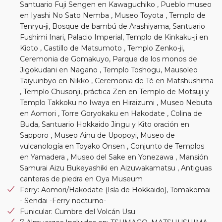
Santuario Fuji Sengen en Kawaguchiko , Pueblo museo
en Iyashi No Sato Nemba , Museo Toyota , Templo de
Tenryu-ji, Bosque de bambú de Arashiyama, Santuario
Fushimi Inari, Palacio Imperial, Templo de Kinkaku-ji en
Kioto , Castillo de Matsumoto , Templo Zenko-ji,
Ceremonia de Gomakuyo, Parque de los monos de
Jigokudani en Nagano , Templo Toshogu, Mausoleo
Taiyuinbyo en Nikko , Ceremonia de Té en Matshushima
, Templo Chusonji, práctica Zen en Templo de Motsuji y
Templo Takkoku no Iwaya en Hiraizumi , Museo Nebuta
en Aomori , Torre Goryokaku en Hakodate , Colina de
Buda, Santuario Hokkaido Jingu y Kito oración en
Sapporo , Museo Ainu de Upopoyi, Museo de
vulcanología en Toyako Onsen , Conjunto de Templos
en Yamadera , Museo del Sake en Yonezawa , Mansión
Samurai Aizu Bukeyashiki en Aizuwakamatsu , Antiguas
canteras de piedra en Oya Museum
Ferry: Aomori/Hakodate (Isla de Hokkaido), Tomakomai
- Sendai -Ferry nocturno-
Funicular: Cumbre del Volcán Usu