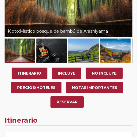
Kioto:Místico bosque de bambú de Arashiyama
ITINERARIO
INCLUYE
NO INCLUYE
PRECIOS/HOTELES
NOTAS IMPORTANTES
RESERVAR
Itinerario