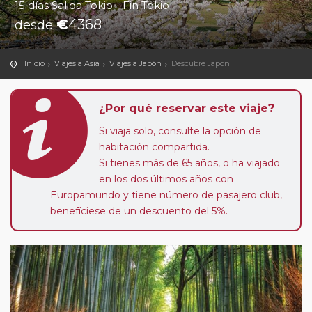
15 días Salida Tokio - Fin Tokio
€
4368
desde
Inicio
Viajes a Asia
Viajes a Japón
Descubre Japon
¿Por qué reservar este viaje?
Si viaja solo, consulte la opción de
habitación compartida.
Si tienes más de 65 años, o ha viajado
en los dos últimos años con
Europamundo y tiene número de pasajero club,
benefíciese de un descuento del 5%.