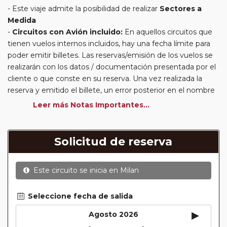
Este viaje admite la posibilidad de realizar
Sectores a
Medida
Circuitos con Avión incluido:
En aquellos circuitos que
tienen vuelos internos incluidos, hay una fecha límite para
poder emitir billetes. Las reservas/emisión de los vuelos se
realizarán con los datos / documentación presentada por el
cliente o que conste en su reserva. Una vez realizada la
reserva y emitido el billete, un error posterior en el nombre
o un nombre incompleto, puede provocar la invalidez del
Leer más Notas Importantes...
billete emitido y la necesidad de tener que emitir un nuevo
billete. No nos responsabilizaremos de los gastos
generados de cancelación y nueva emisión. Hacer una
Solicitud de reserva
reserva nueva puede implicar la posibilidad de no conseguir
plazas en los mismos vuelos previstos. Las compañías
Este circuito se inicia en
Milan
aéreas se reservan el derecho de que un billete con un
nombre que no coincida con el que aparece en el
pasaporte pueda ser motivo para denegar el embarque a
Seleccione fecha de salida
un viajero.
▸
Agosto 2026
Circuitos con Avión / Tren incluidos:
Las compañías