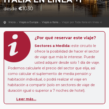
€
1030
desde
Inicio
Viajes a Europa
Viajes a Italia
Viajar por Toda Italia en línea +i
¿Por qué reservar este viaje?
Sectores a Medida:
este circuito le
ofrece la posibilidad de hacer el sector
de viaje que más le interese. Puede
usted adquirir desde solo 1 día de viaje.
Podemos calcularle el precio del sector que elija, así
como calcular el suplemento de media pensión y
habitación individual, o podrá realizar el viaje en
habitación a compartir (solo en sectores de viaje de
duración igual o superior a 7 noches de hotel).
Leer más...
Paradas en Ruta:
este circuito admite la posibilidad
de que usted pueda programar una o más paradas en