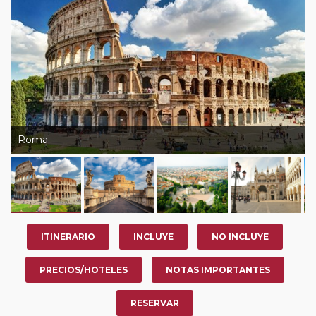
su viaje, en la ciudad que desee por período de 1, 3, 4 o
7 noches según circuito y fechas de salida. Es
fundamental que el circuito tenga salida posterior a la
fecha escogida y permita la salida deseada. El
suplemento por parada efectuada es de 40 Euros/52
Dólares por persona. Si la parada se realiza para tomar
otro circuito del mismo proveedor no se abonará este
suplemento.
Roma
ITINERARIO
INCLUYE
NO INCLUYE
PRECIOS/HOTELES
NOTAS IMPORTANTES
RESERVAR