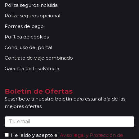
para grupos).
Póliza seguros incluida
Otras notas a tener en cuenta:
Póliza seguros opcional
Todas nuestras rutas, independientemente del
número de pasajeros, incluyen la presencia de guías
Formas de pago
acompañantes, profesionales con mucha experiencia,
Política de cookies
conocimientos y buena disposición para atender al
grupo. Adicionalmente, en las ciudades principales y
Cond. uso del portal
según itinerario, contará con la presencia de guías
Contrato de viaje combinado
locales que le permitirán conocer más a fondo la
cultura de los lugares visitados. En ocasiones, los
Garantía de Insolvencia
grupos son bilingües (normalmente español y
portugués), en estos casos nuestros guías
acompañantes podrán dar las explicaciones en dos
Boletín de Ofertas
idiomas diferentes. Según circuito, le atenderá en su
Suscríbete a nuestro boletín para estar al día de las
viaje un único guía-acompañante o bien cambiará de
mejores ofertas.
guía-acompañante en función de la etapa. Los guías
acompañantes siempre estarán presentes en los
paseos incluidos, pero poseen múltiples funciones y
deben dedicación a la totalidad del grupo y no a una
He leído y acepto el
Aviso legal y Protección de
persona en particular. En los momentos en que no