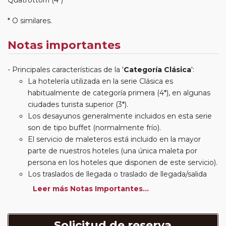
* O similares.
Notas importantes
Principales características de la '
Categoría Clásica
':
La hotelería utilizada en la serie Clásica es
habitualmente de categoría primera (4*), en algunas
ciudades turista superior (3*).
Los desayunos generalmente incluidos en esta serie
son de tipo buffet (normalmente frío).
El servicio de maleteros está incluido en la mayor
parte de nuestros hoteles (una única maleta por
persona en los hoteles que disponen de este servicio).
Los traslados de llegada o traslado de llegada/salida
estarán incluidos según itinerario.
Leer más Notas Importantes...
Usted podrá elegir, en muchos circuitos clásicos
Europeos, añadir a su reserva si lo desea el
suplemento de media pensión (incluirá un número de
Solicitud de reserva