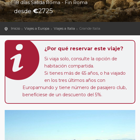
18 días Salida Roma - Fin Roma
€
2725
desde
Inicio
Viajes a Europa
Viajes a Italia
Grande Italia
¿Por qué reservar este viaje?
Si viaja solo, consulte la opción de
habitación compartida.
Si tienes más de 65 años, o ha viajado
en los tres últimos años con
Europamundo y tiene número de pasajero club,
benefíciese de un descuento del 5%.