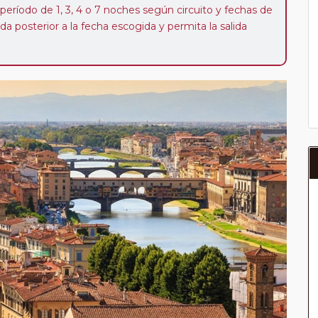
 período de 1, 3, 4 o 7 noches según circuito y fechas de
da posterior a la fecha escogida y permita la salida
 de 40 Euros/52 Dólares por persona. Si la parada se
oveedor no se abonará este suplemento.
a del año, ofrece a los pasajeros que ya hayan viajado
enezcan a nuestro Club de Pasajeros (cuya obtención se
ión en "Mi viaje") o los que estén en luna de miel