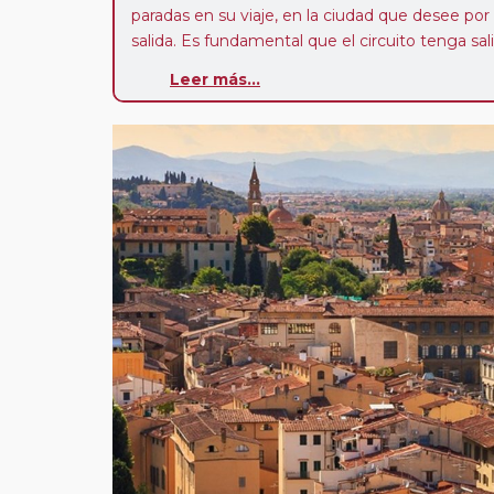
paradas en su viaje, en la ciudad que desee por
salida. Es fundamental que el circuito tenga sali
deseada. El suplemento por parada efectuada es
Leer más...
realiza para tomar otro circuito del mismo pr
Pasajero Club:
este circuito, en cualquier époc
con nosotros en los últimos 3 años y que pert
realiza tras rellenar el cuestionario de satisfacc
contarán con un descuento del 5%.