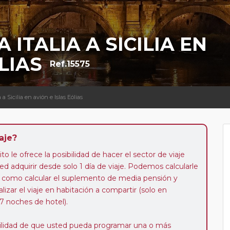
 ITALIA A SICILIA EN
LIAS
Ref.15575
a a Sicilia en avión e Islas Eólias
aje?
to le ofrece la posibilidad de hacer el sector de viaje
d adquirir desde solo 1 día de viaje. Podemos calcularle
 así como calcular el suplemento de media pensión y
alizar el viaje en habitación a compartir (solo en
 7 noches de hotel).
ibilidad de que usted pueda programar una o más