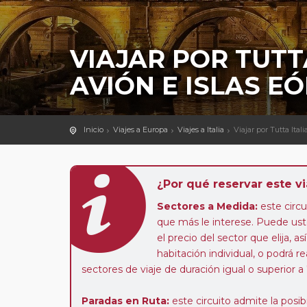
VIAJAR POR TUTTA
AVIÓN E ISLAS EÓ
Inicio
Viajes a Europa
Viajes a Italia
Viajar por Tutta Itali
¿Por qué reservar este vi
Sectores a Medida:
este circui
que más le interese. Puede uste
el precio del sector que elija,
habitación individual, o podrá re
sectores de viaje de duración igual o superior a
Paradas en Ruta:
este circuito admite la pos