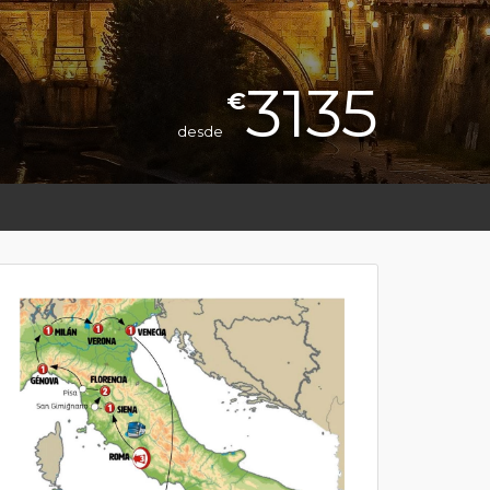
3135
€
desde